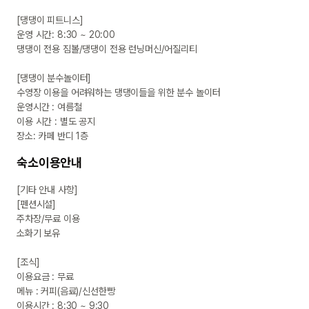
[댕댕이 피트니스]

운영 시간: 8:30 ~ 20:00

댕댕이 전용 짐볼/댕댕이 전용 런닝머신/어질리티

[댕댕이 분수놀이터]

수영장 이용을 어려워하는 댕댕이들을 위한 분수 놀이터

운영시간 : 여름철

이용 시간 : 별도 공지

장소: 카페 반디 1층
숙소이용안내
[기타 안내 사항]

[펜션시설]

주차장/무료 이용

소화기 보유

[조식]

이용요금 : 무료

메뉴 : 커피(음료)/신선한빵

이용시간 : 8:30 ~ 9:30
