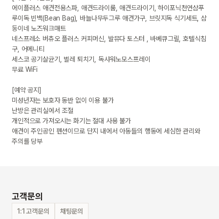
에이플러스 애견전용스파, 애견드라이룸, 애견드라이기, 하이포닉천연샴푸

루이독 빈백(Bean Bag), 바늘나무두그루 애견가구, 브릿지독 식기세트, 삼
둥이네 노즈워크매트

네스프레소 버츄오 플러스 커피머신, 발뮤다 토스터 , 바베큐그릴, 호텔식침
구, 어메니티

세스코 공기살균기, 벌레 퇴치기, 독샤워노모스프레이

무료 WiFi

[예약 공지]

미성년자는 보호자 동반 없이 이용 불가 

난방은 관리실에서 조절

개인적으로 가져오시는 화기는 절대 사용 불가

애견이 주인공인 펜션이므로 단지 내에서 아동들의 행동에 세심한 관리와 
주의를 당부
고객문의
1:1 고객문의
채팅문의