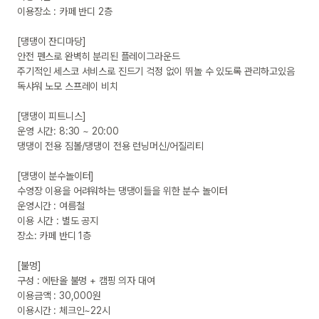
이용장소 : 카페 반디 2층

[댕댕이 잔디마당]

안전 펜스로 완벽히 분리된 플레이그라운드

주기적인 세스코 서비스로 진드기 걱정 없이 뛰놀 수 있도록 관리하고있음

독샤워 노모 스프레이 비치

[댕댕이 피트니스]

운영 시간: 8:30 ~ 20:00

댕댕이 전용 짐볼/댕댕이 전용 런닝머신/어질리티

[댕댕이 분수놀이터]

수영장 이용을 어려워하는 댕댕이들을 위한 분수 놀이터

운영시간 : 여름철

이용 시간 : 별도 공지

장소: 카페 반디 1층

[불멍]

구성 : 에탄올 불멍 + 캠핑 의자 대여

이용금액 : 30,000원

이용시간 : 체크인~22시
