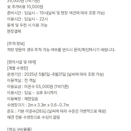
35,000원 (1박기준)

숯 추가비용 10,000원

준비시간 : 입실시 ~ 19시(날씨 및 현장 여건에 따라 조정 가능)

이용시간 : 입실시 ~ 22시

동계 및 우천 시 이용 가능

현장결제

[주차 정보]

차량 방문의 경우 주차 가능 여부를 반드시 문의/확인하시기 바랍니다.

[편의시설 및 테마]

[개별 수영장]

운영기간 : 2025년 5월1일~8월31일 (날씨에 따라 조정 가능)

이용객실 : 전 객실

이용요금 : 미온수 55,000원 (1박기준)

이용시간 : 입실 ~ 오후 8시까지

이용복장 : 제한없음

수영장크기 : 2m x 3.3m x 0.6~0.7m

온도 : 기본 미온수(28도) (날씨에 따라 수온은 가변적으로 제공)

애견 전용 수영장으로 수심이 얕음

[객실 구비물품]
