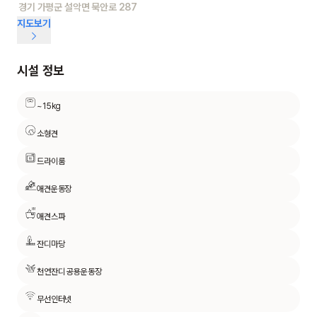
경기 가평군 설악면 묵안로 287
지도보기
시설 정보
~15kg
소형견
드라이룸
애견운동장
애견스파
잔디마당
천연잔디 공용운동장
무선인터넷