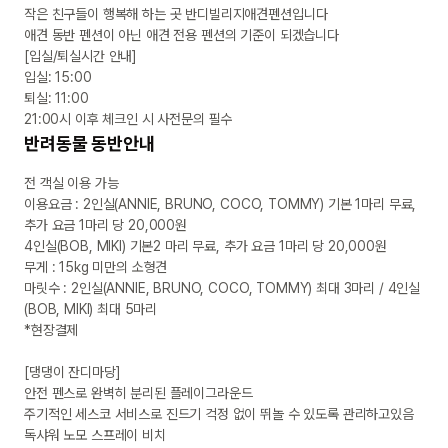
작은 친구들이 행복해 하는 곳 반디빌리지애견펜션입니다

애견 동반 펜션이 아닌 애견 전용 펜션의 기준이 되겠습니다

[입실/퇴실시간 안내]

입실: 15:00

퇴실: 11:00 

21:00시 이후 체크인 시 사전문의 필수
반려동물 동반안내
전 객실 이용 가능

이용요금 : 2인실(ANNIE, BRUNO, COCO, TOMMY) 기본 1마리 무료, 
추가 요금 1마리 당 20,000원

4인실(BOB, MIKI) 기본2 마리 무료, 추가 요금 1마리 당 20,000원

무게 : 15kg 미만의 소형견

마릿수 : 2인실(ANNIE, BRUNO, COCO, TOMMY) 최대 3마리 / 4인실
(BOB, MIKI) 최대 5마리

*현장결제

[댕댕이 잔디마당]

안전 펜스로 완벽히 분리된 플레이그라운드

주기적인 세스코 서비스로 진드기 걱정 없이 뛰놀 수 있도록 관리하고있음

독샤워 노모 스프레이 비치
