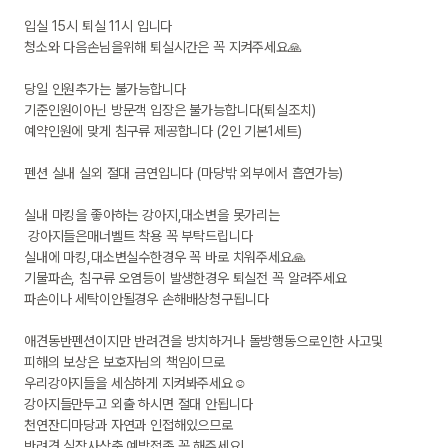
입실 15시 퇴실 11시 입니다

청소와 다음손님을위해 퇴실시간은 꼭 지켜주세요🙏

당일 인원추가는 불가능합니다

기준인원이아닌 방문객 입장은 불가능합니다(퇴실조치)

예약인원에 맞게 침구류 제공합니다 (2인 기본1세트)

펜션 실내 실외 절대 금연입니다 (마당밖 외부에서 흡연가능)

실내 마킹을 좋아하는 강아지,대소변을 못가리는

 강아지들은매너벨트 착용 꼭 부탁드립니다 

실내에 마킹,대소변실수한경우 꼭 바로 치워주세요🙏

기물파손, 침구류 오염등이 발생한경우 퇴실전 꼭 알려주세요

파손이나 세탁이안될경우 손해배상청구됩니다

애견동반펜션이지만 반려견을 방치하거나 돌방행동으로인한 사고및 

피해의 보상은 보호자님의 책임이므로

우리강아지들을 세심하게 지켜봐주세요☺️

강아지들만두고 외출 하시면 절대 안됩니다

천연잔디마당과 자연과 인접해있으므로  

반려견 심장사상충 예방접종 꼭 해주세요! 
