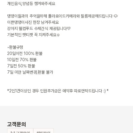
개인음식,양념등 챙겨와주세요

댕댕이들과의 추억을위해 폴라로이드카메라와 필름제공해드립니다 🐶

이쁜댕댕이사진 한장 남겨주세요 

강아지 웰컴푸드 수제간식 제공됩니다💛

기본적인 펫티켓 꼭 지켜주세요☺️

•환불규정

20일이전 100% 환불 

10일전 70% 환불

7일전 50% 환불

7일 미만 날짜변경,환불 불가

고객문의