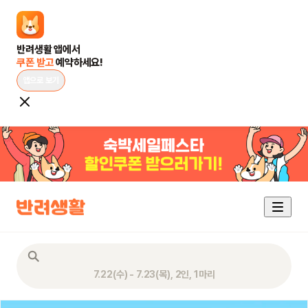
쿠폰 받고 
예약하세요!
앱으로 보기
7.22(수) - 7.23(목), 2인, 1마리