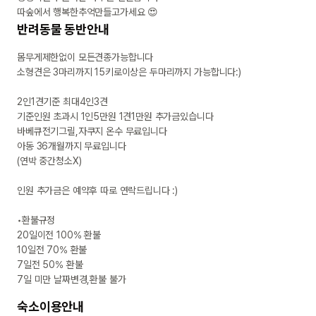
반려동물 동반안내
몸무게제한없이 모든견종가능합니다

소형견은 3마리까지 15키로이상은 두마리까지 가능합니다:)

2인1견기준 최대4인3견

기준인원 초과시 1인5만원 1견1만원 추가금있습니다

바베큐전기그릴,자쿠지 온수 무료입니다

아동 36개월까지 무료입니다

(연박 중간청소X)

인원 추가금은 예약후 따로 연락드립니다 :)

•환불규정

20일이전 100% 환불 

10일전 70% 환불

7일전 50% 환불

숙소이용안내