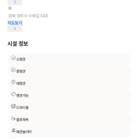
경북 경주시 수북길 148
지도보기
시설 정보
소형견
중형견
대형견
맹견가능
드라이룸
셀프목욕
애견놀이터