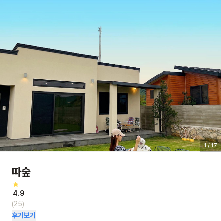
1 / 17
따숲
4.9
(25)
후기보기