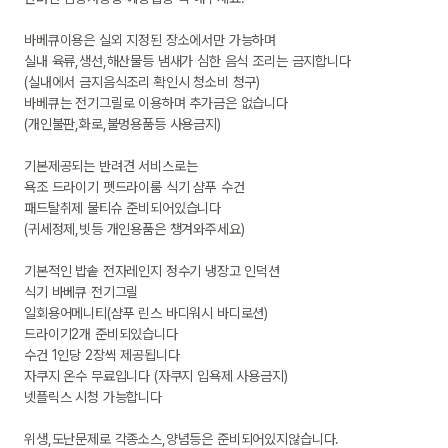
바베큐이용은 실외 지정된 장소에서만 가능하며 

실내 육류,생선,해산물등 냄새가 심한 음식 조리는 금지합니다

(실내에서 금지음식조리 확인시 청소비 청구)

바베큐는 전기그릴로 이용하며 추가금은 없습니다

(개인불판,화로,불멍용품등 사용금지)

기본제공되는 반려견 서비스로는 

욕조 드라이기 펫드라이룸 식기 샴푸 수건 

패드탈취제 물티슈 준비되어있습니다

(귀세정제,빗등 개인용품은 챙겨와주세요)

기본적인 밥솥 전자레인지 정수기 냉장고 인덕션 

식기 바베큐 전기그릴

일회용어메니티(샴푸 린스 바디워시 바디로션) 

드라이기2개 준비되있습니다 

수건 1인당 2장씩 제공됩니다

자쿠지 온수 무료입니다 (자쿠지 입욕제 사용금지)

넷플릭스 시청 가능합니다

위생,도난문제로 각종소스,양념등은 준비되어있지않습니다.
