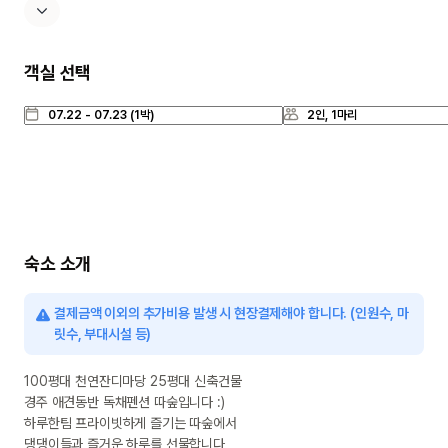
객실 선택
숙소 소개
결제금액 이외의 추가비용 발생 시 현장결제해야 합니다. (인원수, 마
릿수, 부대시설 등)
100평대 천연잔디마당 25평대 신축건물

경주 애견동반 독채펜션 따숲입니다 :)

하루한팀 프라이빗하게 즐기는 따숲에서

댕댕이들과 즐거운 하루를 선물합니다 
