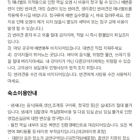
1) 매너밸트 미착용으로 인한 객실 오염 시 비용이 청구 될 수 있으니 배변훈
련이 안된 반려견, 마킹 습관이 있는 반려견, 생리중인 반려견은 매너밸트를 
착용해 주시길 바랍니다. 침구류에 배변 실수했을 시, 바로 알려주세요. (방
치로 인해 오염이 제거 되지 않을시 별도의 세탁비 또는 침구 교체 비용이 
발생 할 수 있습니다.)

2) 반려견 혼자 두고 외출 절대 금지이며, 적발 시 즉시 환불없이 퇴실조치
입니다.

3)  마당 곳곳에 배변봉투 비치되어있습니다. 대변은 직접 치워주세요

4)  강아지들이 뛰어노는 곳입니다. 바닥에 음식물, 위험한 물건, 쓰레기 등
을 절대 버리지마세요. 내 강아지가 아닌 다른강아지에게는 위험할 수 있습
니다. 고의성이 보일경우 민형사상의 법적 조치 취합니다.

5)  반려견용 수건 따로 비치되어있습니다. 반견에게 사람용 수건 사용하지
마세요.
숙소이용안내
- 냄새나는 음식(육류,생선,조개등 구이류, 청국장 등)은 실내조리 절대 불가
입니다. 냄새가 심할경우 객실정화비용 및 다음 입실 손님 입실 불가로 인한 
영업손실금에 대한 변상을 청구합니다.

- 월전 객실 내부의 모든 벽면은 친환경페인트로 마감되어있습니다. 모든 벽
면에 파티용품 등 테이프 부착금지입니다.(데코테이프 포함) 

-  대문안 모든 장소가 금연구역입니다(전자담배포함). 흡연은 지정된 장소