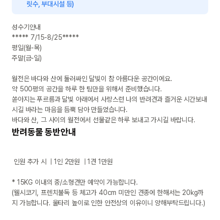
릿수, 부대시설 등)
성수기안내 

***** 7/15-8/25*****

평일(월-목)

주말(금-일)

월전은 바다와 산에 둘러싸인 달빛이 참 아름다운 공간이에요.

약 500평의 공간을 하루 한 팀만을 위해서 준비했습니다.

쏟아지는 푸르름과 달빛 아래에서 사랑스런 나의 반려견과 즐거운 시간보내
시길 바라는 마음을 듬뿍 담아 만들었습니다.

바다와 산, 그 사이의 월전에서 선물같은 하루 보내고 가시길 바랍니다.
반려동물 동반안내
 인원 추가 시  | 1인 2만원  | 1견 1만원

* 15KG 이내의 중/소형견만 예약이 가능합니다. 

(웰시코기, 프렌치불독 등 체고가 40cm 미만인 견종에 한해서는 20kg까
지 가능합니다. 울타리 높이로 인한 안전상의 이유이니 양해부탁드립니다.)
