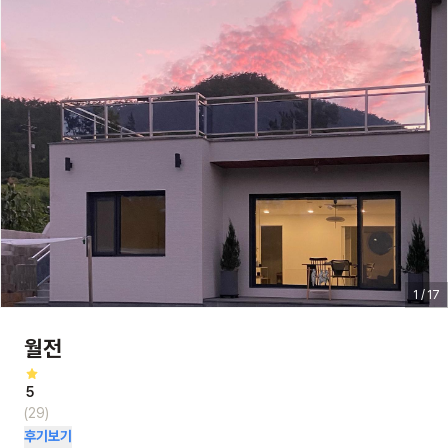
1 / 17
월전
5
(29)
후기보기