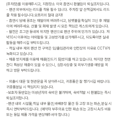
(주차장)를 이용해주시고, 지정장소 이외 흡연시 환불없이 퇴실조치입니다.

- 펜션 외부에서는 리드줄 착용 필수 입니다. 주차장 앞 산책길에서도 리드
줄 착용 필수입니다.오프리쉬 절대 금지!!

- 흡연시 담배 꽁초는 재떨이에 버려주시고, 담뱃불을 확실히 끄신 후 재떨
이에 버려주세요. 산불 및 화재 발생 시 모든 책임은 게스트에게 있습니다. 

- 월전은 조그만 동네에 위치한 펜션으로 펜션 주위에 민가가 있습니다. 저
녁10시 이후에는 야외활동 및 고성방가를 삼가해주시고, 되도록이면 실내
활동을 해주시길 부탁드립니다. 

- 객실 내부 제외 펜션 전 구역은 입/출입관리와 안전상의 이유로 CCTV가 
녹화되고 있습니다.

- 해충 방지제를 이용해 해충(진드기 등)방지를 하고 있습니다. 하지만 천연
잔디 특성상 해충이 있을 수 있으니, 심장사상충 및 외부기생충 예방을 꼭 
하고 방문 부탁드립니다.

- 외출시 대문 및 현관문을 꼭 닫아주시고, 귀중품은 잘 챙기시길 바랍니다. 
귀중품분실 시 책임지지 않습니다. 

-보호자 동반없는 미성년자의 숙박은 불가하며, 숙박적발 시 환불없는 즉시 
퇴실조치합니다.

-펜션 내외 시설물,객실 내부 물건,바베큐장 물건 등 고장 또는 파손,분실 시 
즉시 연락부탁드립니다. (예약자 부주의로 인한 파손 또는 고장시 A/S 비용 
또는 동일 제품 가격을 변상해주셔야 합니다.)
