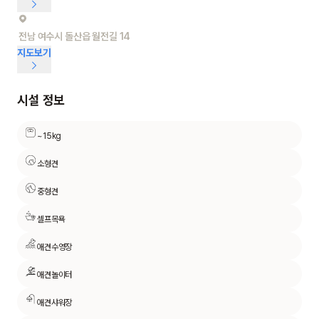
전남 여수시 돌산읍 월전길 14
지도보기
시설 정보
~15kg
소형견
중형견
셀프목욕
애견수영장
애견놀이터
애견샤워장