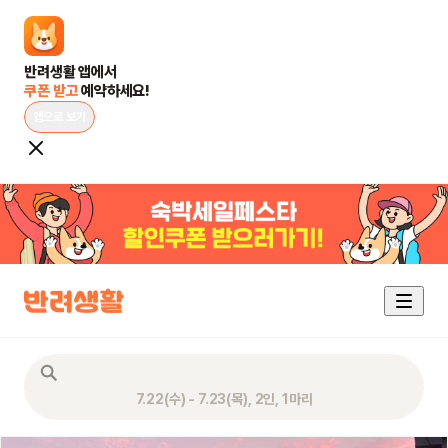
쿠폰 받고 
예약하세요!
앱으로 보기
7.22(수) - 7.23(목), 2인, 1마리