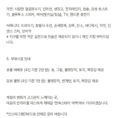
가전: 시원한 얼음정수기, 인덕션, 냉장고, 전자레인지, 밥솥, 감성 토스트
기, 블루투스 스피커, 에어컨(거실/침실), TV, 핸드폰 충전기

어메니티: 드라이기, 호텔식 수건, 손세정제, 샴푸, 린스, 바디워시, 치약, 인
센스 스틱, 상비약

※ 지구를 위한 작은 실천으로 칫솔은 제공되지 않으니 개인 지참 부탁드립
니다.

5. 부대시설 안내

숯불 바베큐 (4인 기준 2만 원): 숯, 그릴, 불멍장작, 토치, 목장갑 제공

감성 불멍 (4인 기준 1만 원): 불멍장작, 번개탄, 토치, 목장갑 제공

계절의 변화가 고스란히 느껴지는 곳,

마음의 빈자리를 따스하게 채워갈 ‘한옥스테이 여백’에서 기다리겠습니다.

*인스타그램DM으로 언제든 문의 바랍니다.
