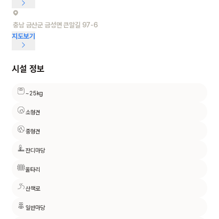
충남 금산군 금성면 큰말길 97-6
지도보기
시설 정보
~25kg
소형견
중형견
잔디마당
울타리
산책로
일반마당