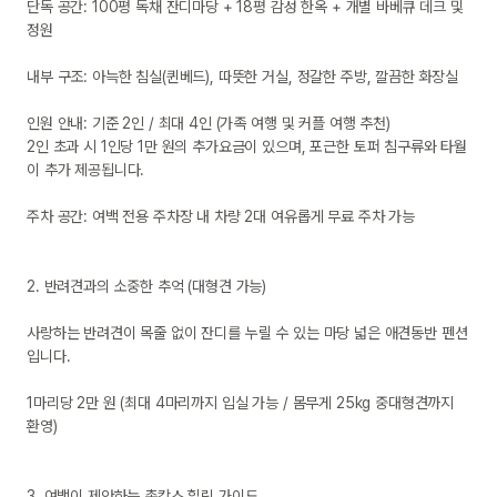
단독 공간: 100평 독채 잔디마당 + 18평 감성 한옥 + 개별 바베큐 데크 및 
정원

내부 구조: 아늑한 침실(퀸베드), 따뜻한 거실, 정갈한 주방, 깔끔한 화장실

인원 안내: 기준 2인 / 최대 4인 (가족 여행 및 커플 여행 추천)

2인 초과 시 1인당 1만 원의 추가요금이 있으며, 포근한 토퍼 침구류와 타월
이 추가 제공됩니다.

주차 공간: 여백 전용 주차장 내 차량 2대 여유롭게 무료 주차 가능

2. 반려견과의 소중한 추억 (대형견 가능)

사랑하는 반려견이 목줄 없이 잔디를 누릴 수 있는 마당 넓은 애견동반 펜션
입니다.

1마리당 2만 원 (최대 4마리까지 입실 가능 / 몸무게 25kg 중대형견까지 
환영)

3. 여백이 제안하는 촌캉스 힐링 가이드
