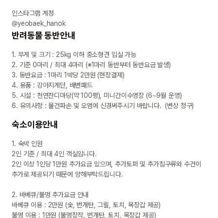
인스타그램 계정

@yeobaek_hanok
반려동물 동반안내
1. 무게 및 크기 : 25kg 이하 중소형견 입실 가능

2. 기준 0마리 / 최대 4마리 (※1마리 동반부터 동반요금 발생) 

3. 동반요금 : 1마리 1박당 2만원 (현장결제) 

4. 용품 : 강아지계단, 배변패드

5. 시설 : 천연잔디마당(약 100평), 미니간이수영장 (6~9월 운영)  

6. 유의사항 : 물건파손 및 오염에 신경써주시기 바랍니다.  (변상 청구)
숙소이용안내
1. 숙박 인원 

2인 기준 / 최대 4인 객실입니다.

2인 이상 1인당 1만원 추가요금 있으며, 추가토퍼 및 추가침구류와 수건이 
추가로 제공되기 때문에 양해부탁드립니다.

2. 바베큐/불멍 추가요금 안내

바베큐 이용 : 2만원 (숯, 번개탄, 그릴, 토치, 목장갑 제공)

불멍 이용 : 1만원 (불멍장작, 번개탄, 토치, 목장갑 제공)
