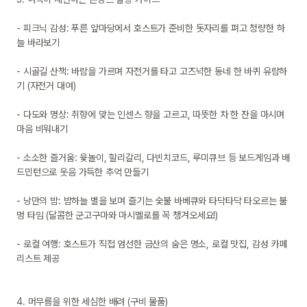
- 피크닉 감성: 푸른 앞마당에서 호스트가 준비한 돗자리를 펴고 청량한 하
늘 바라보기

- 시골길 산책: 바람을 가르며 자전거를 타고 고즈넉한 동네 한 바퀴 유람하
기 (자전거 대여)

- 다도와 명상: 취향에 맞는 인센스 향을 고르고, 따뜻한 차 한 잔을 마시며 
마음 비워내기

- 소소한 즐거움: 윷놀이, 할리갈리, 다빈치코드, 루미큐브 등 보드게임과 배
드민턴으로 웃음 가득한 추억 만들기

- 낭만의 밤: 밤하늘 별을 보며 즐기는 숯불 바베큐와 타닥타닥 타오르는 불
멍 타임 (달콤한 군고구마와 마시멜로를 꼭 챙겨오세요!)

- 로컬 여행: 호스트가 직접 엄선한 금산의 숨은 명소, 로컬 맛집, 감성 카페 
리스트 제공

4. 머무름을 위한 세심한 배려 (구비 물품)
