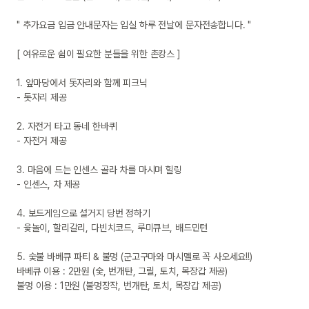
" 추가요금 입금 안내문자는 입실 하루 전날에 문자전송합니다. "

[ 여유로운 쉼이 필요한 분들을 위한 촌캉스 ]

1. 앞마당에서 돗자리와 함께 피크닉

- 돗자리 제공

2. 자전거 타고 동네 한바퀴

- 자전거 제공

3. 마음에 드는 인센스 골라 차를 마시며 힐링

- 인센스, 차 제공

4. 보드게임으로 설거지 당번 정하기

- 윷놀이, 할리갈리, 다빈치코드, 루미큐브, 배드민턴

5. 숯불 바베큐 파티 & 불멍 (군고구마와 마시멜로 꼭 사오세요!!)

바베큐 이용 : 2만원 (숯, 번개탄, 그릴, 토치, 목장갑 제공)

불멍 이용 : 1만원 (불멍장작, 번개탄, 토치, 목장갑 제공)
