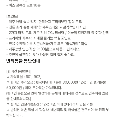
- 버스 정류장 도보 10분

[포인트]

- 제주 애월 숲속 입지: 한적하고 프라이빗한 힐링 무드

- 전통 초가 감성 재해석: ‘제주스러움’ + 감각적인 디자인

- 2가지 타입 무드: 제주 감성 가득 평상형 / 이국적 휴양지형 중 취향 선택

- 프라이빗 자쿠지: 사계절 즐기는 핵심 포인트

- 전용 수영장(여름 시즌): 커플/가족 모두 “즐길거리” 확실

- 제주공항 인근(차량 약 30분)으로 이동이 편리해요.

- 주변에 골프장이 많아 라운딩 일정 잡기 좋아요.
반려동물 동반안내
[반려견 동반안내]

ㅁ 가능객실 : 901, 902,

ㅁ 반려견 추가요금 : 8kg미만 반려동물 30,000원 12kg미만 반려동물 
50,000원 / 최대 두마리만 가능합니다.

(반려견 동반으로 인해 발생하는 문제에 대해서는 전적으로 견주에게 있음
을 안내드립니다.)

ㅁ 반려견 입실가능조건 : 12kg미만 최대 2마리까지 입실 가능

ㅁ 반려견 동반 입실 시 객실 내 배변패드 및 배설물은 견주님이 꼭 정리 부
탁드립니다.
