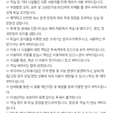
ㅁ 객실 및 기타 시설물은 다른 사용자를 위해 깨끗이 사용 부탁드립니다.

ㅁ 무분별한 오락, 음주 및 고성방가로 타인에게 피해를 줄 경우 부득이하게 
강제 퇴실 조치합니다.

ㅁ 쾌적하고 안락한 숙소 운영 방침에 따라 최대 정원을 초과하는 입실 및 
방문은 금합니다.

ㅁ 화재 및 냄새로 인한 타 손님 배려 차원에서 객실 내 돼지고기, 생선, 청
국장등의 조리를 금합니다.

ㅁ 퇴실시 음식물을 비롯한 모든 쓰레기는 분리수거해 주시고, 사용하신 주
방기구는 세척 부탁드립니다.

ㅁ 이용 시 시설물에 대한 책임은 투숙객에게 있으므로 유의 부탁드립니다.

ㅁ 이용자의 귀중품 분실시 책임은 이용자에게 있으니 관리 부탁드립니다.

ㅁ 시설물 훼손, 파손 시 비용이 청구되오니 참고 부탁드립니다.

ㅁ 객실 내에서는 절대 금연입니다.

ㅁ 부가서비스/부대시설은 가격 변동 및 구성 변경이 발생하거나, 날씨/계
절/고장 등의 당일 현장 상황에 따라 이용이 제한될 수 있으니 확인 후 예약 
부탁드립니다.

ㅁ 반려동물 동반 시 용품 개인지참 및 배설물 등에 각별한 관리 부탁드립니
다.    

ㅁ 미성년자는 보호자의 동행 없이는 투숙이 불가합니다.

ㅁ 객실 정리 후 퇴실 점검을 받으셔야 합니다. 점검 후 객실 키 반납 부탁드
립니다.
