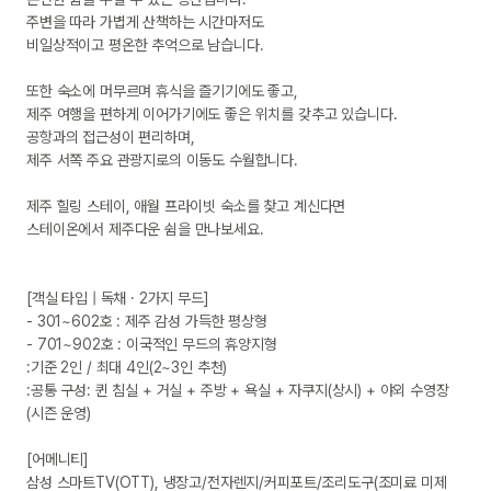
주변을 따라 가볍게 산책하는 시간마저도

비일상적이고 평온한 추억으로 남습니다.

또한 숙소에 머무르며 휴식을 즐기기에도 좋고,

제주 여행을 편하게 이어가기에도 좋은 위치를 갖추고 있습니다.

공항과의 접근성이 편리하며,

제주 서쪽 주요 관광지로의 이동도 수월합니다.

제주 힐링 스테이, 애월 프라이빗 숙소를 찾고 계신다면

스테이온에서 제주다운 쉼을 만나보세요.

[객실 타입 | 독채 · 2가지 무드]

- 301~602호 : 제주 감성 가득한 평상형

- 701~902호 : 이국적인 무드의 휴양지형

:기준 2인 / 최대 4인(2~3인 추천)

:공통 구성: 퀸 침실 + 거실 + 주방 + 욕실 + 자쿠지(상시) + 야외 수영장
(시즌 운영)

[어메니티]

삼성 스마트TV(OTT), 냉장고/전자렌지/커피포트/조리도구(조미료 미제