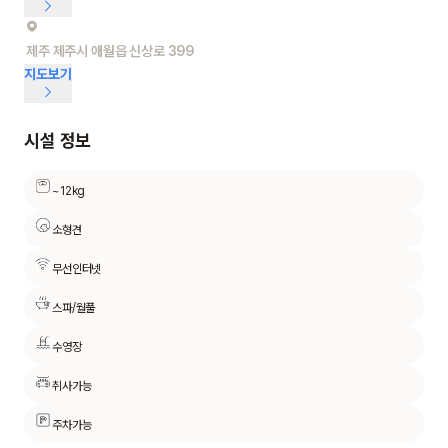
제주 제주시 애월읍 신상로 399
지도보기
시설 정보
~12kg
소형견
무선인터넷
스파/월풀
수영장
취사가능
주차가능