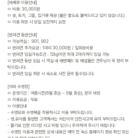
[바베큐 이용안내]

ㅁ 비용: 30,000원 

ㅁ 숯, 토치, 그릴, 집기류 제공 (불은 별도로 붙여드리고 있지 않습니다.)

ㅁ 이용 희망 시 당일 오전까지 요청

[반려견 동반안내]

ㅁ 가능객실 :  901, 902

ㅁ 반려견 추가요금 : 1마리 30,000원 / 일회성비용

ㅁ 반려견 입실가능조건 : 12kg미만 최대 2마리까지 입실 가능

ㅁ 반려견 동반 입실 시 객실 내 배변패드 및 배설물은 견주님이 꼭 정리 부
탁드립니다.

ㅁ 반려견 입실 희망 시 숙소로 사전 문의 필수입니다.

[야외 수영장]

ㅁ 운영기간 : 여름시즌(6월 중순 ~ 9월 중순), 문의 바람

ㅁ 이용요금 : 무료

ㅁ 이용안내

- 수영모와 수영복을 착용하시고 이용 부탁드립니다.

- 영,유아를 동반한 고객께서는 어린이의 안전사고에 유의 부탁드립니다.

- 물기로 인한 미끄럼 사고 위험 있으니 주의하여 주시기 바랍니다.

- 수영장 이용과 관련한 상세 내용은 예약 전 숙소 홈페이지 정보 확인 또는 