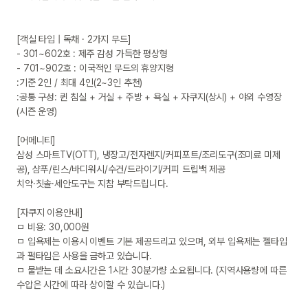
[객실 타입 | 독채 · 2가지 무드]

- 301~602호 : 제주 감성 가득한 평상형

- 701~902호 : 이국적인 무드의 휴양지형

:기준 2인 / 최대 4인(2~3인 추천)

:공통 구성: 퀸 침실 + 거실 + 주방 + 욕실 + 자쿠지(상시) + 야외 수영장
(시즌 운영)

[어메니티]

삼성 스마트TV(OTT), 냉장고/전자렌지/커피포트/조리도구(조미료 미제
공), 샴푸/린스/바디워시/수건/드라이기/커피 드립백 제공

치약·칫솔·세안도구는 지참 부탁드립니다.

[자쿠지 이용안내]

ㅁ 비용: 30,000원 

ㅁ 입욕제는 이용시 이벤트 기본 제공드리고 있으며, 외부 입욕제는 젤타입
과 펄타입은 사용을 금하고 있습니다.

ㅁ 물받는 데 소요시간은 1시간 30분가량 소요됩니다. (지역사용량에 따른 
수압은 시간에 따라 상이할 수 있습니다.)
