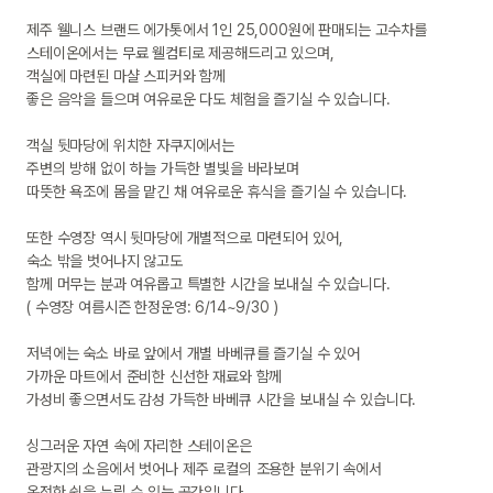
제주 웰니스 브랜드 에가톳에서 1인 25,000원에 판매되는 고수차를

스테이온에서는 무료 웰컴티로 제공해드리고 있으며,

객실에 마련된 마샬 스피커와 함께

좋은 음악을 들으며 여유로운 다도 체험을 즐기실 수 있습니다.

객실 뒷마당에 위치한 자쿠지에서는

주변의 방해 없이 하늘 가득한 별빛을 바라보며

따뜻한 욕조에 몸을 맡긴 채 여유로운 휴식을 즐기실 수 있습니다.

또한 수영장 역시 뒷마당에 개별적으로 마련되어 있어,

숙소 밖을 벗어나지 않고도

함께 머무는 분과 여유롭고 특별한 시간을 보내실 수 있습니다.

( 수영장 여름시즌 한정운영: 6/14~9/30 )

저녁에는 숙소 바로 앞에서 개별 바베큐를 즐기실 수 있어

가까운 마트에서 준비한 신선한 재료와 함께

가성비 좋으면서도 감성 가득한 바베큐 시간을 보내실 수 있습니다.

싱그러운 자연 속에 자리한 스테이온은

관광지의 소음에서 벗어나 제주 로컬의 조용한 분위기 속에서

온전한 쉼을 누릴 수 있는 공간입니다.
