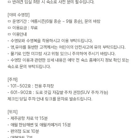
ㅁ 반려견 입실 희망 시 숙소로 사전 문의 필수입니다.

[야외 수영장]

ㅁ 운영기간 : 여름시즌(6월 중순 ~ 9월 중순), 문의 바람

ㅁ 이용요금 : 무료

ㅁ 이용안내

- 수영모와 수영복을 착용하시고 이용 부탁드립니다.

- 영,유아를 동반한 고객께서는 어린이의 안전사고에 유의 부탁드립니다.

- 물기로 인한 미끄럼 사고 위험 있으니 주의하여 주시기 바랍니다.

- 수영장 이용과 관련한 상세 내용은 예약 전 숙소 홈페이지 정보 확인 또는 
숙소로 문의 부탁드립니다.

[주차]

- 101~502호 : 전용 주차장

- 601~902호 : 도로 갓길 자갈밭 주차 권장(SUV 주차 가능)

체크인 당일 주차 안내 링크를 문자로 발송드립니다.

[위치]

- 제주공항 차로 약 15분

- 애월 한담해변 및 애월카페거리 15분

- 편의점 도보 10분

- 대형마트 7분
