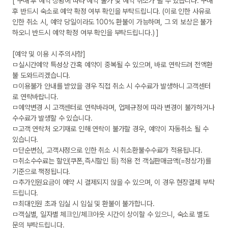
[ 구매 후 예약 상황에 따라 예약 불가 및 예약 취소가 될 수 있습니다. 구매 
후 반드시 숙소로 예약 확정 여부 확인을 부탁드립니다. (이로 인한 사유로 
인한 취소 시, 예약 당일이라도 100% 환불이 가능하며, 그 외 보상은 불가
하오니 반드시 예약 확정 여부 확인을 부탁드립니다.) ]

[예약 및 이용 시 주의사항]

ㅁ실시간예약 특성상 간혹 예약이 중복될 수 있으며, 바로 연락드려 전액환
불 도와드리겠습니다.

ㅁ이용불가 안내를 받았을 경우 직접 취소 시 수수료가 발생하니 고객센터
로 연락바랍니다.

ㅁ예약변경 시 고객센터로 연락바라며, 업체규정에 따라 변경이 불가하거나 
수수료가 발생할 수 있습니다.

ㅁ고객 연락처 오기재로 인해 연락이 불가할 경우, 예약이 자동취소 될 수 
있습니다.

ㅁ단순변심, 고객사정으로 인한 취소 시 취소환불수수료가 적용됩니다.

ㅁ취소수수료는 할인(쿠폰,즉시할인 등) 적용 전 객실판매금액(=정상가)를 
기준으로 책정됩니다.

ㅁ추가인원요금이 예약 시 결제되지 않을 수 있으며, 이 경우 현장결제 부탁
드립니다.

ㅁ최대인원 초과 입실 시 입실 및 환불이 불가합니다.

ㅁ객실별, 일자별 체크인/체크아웃 시간이 상이할 수 있으니, 숙소로 별도 
문의 부탁드립니다.
