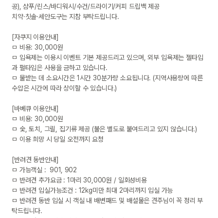
공), 샴푸/린스/바디워시/수건/드라이기/커피 드립백 제공

치약·칫솔·세안도구는 지참 부탁드립니다.

[자쿠지 이용안내]

ㅁ 비용: 30,000원 

ㅁ 입욕제는 이용시 이벤트 기본 제공드리고 있으며, 외부 입욕제는 젤타입
과 펄타입은 사용을 금하고 있습니다.

ㅁ 물받는 데 소요시간은 1시간 30분가량 소요됩니다. (지역사용량에 따른 
수압은 시간에 따라 상이할 수 있습니다.)

[바베큐 이용안내]

ㅁ 비용: 30,000원 

ㅁ 숯, 토치, 그릴, 집기류 제공 (불은 별도로 붙여드리고 있지 않습니다.)

ㅁ 이용 희망 시 당일 오전까지 요청

[반려견 동반안내]

ㅁ 가능객실 :  901, 902

ㅁ 반려견 추가요금 : 1마리 30,000원 / 일회성비용

ㅁ 반려견 입실가능조건 : 12kg미만 최대 2마리까지 입실 가능

ㅁ 반려견 동반 입실 시 객실 내 배변패드 및 배설물은 견주님이 꼭 정리 부
탁드립니다.
