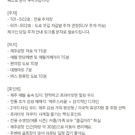
숙소로 문의 부탁드립니다.

[주차]

- 101~502호 : 전용 주차장

- 601~902호 : 도로 갓길 자갈밭 주차 권장(SUV 주차 가능)

체크인 당일 주차 안내 링크를 문자로 발송드립니다.

[위치]

- 제주공항 차로 약 15분

- 애월 한담해변 및 애월카페거리 15분

- 편의점 도보 10분

- 대형마트 7분

- 버스 정류장 도보 10분

[포인트]

- 제주 애월 숲속 입지: 한적하고 프라이빗한 힐링 무드

- 전통 초가 감성 재해석: ‘제주스러움’ + 감각적인 디자인

- 2가지 타입 무드: 제주 감성 가득 평상형 / 이국적 휴양지형 중 취향 선택

- 프라이빗 자쿠지: 사계절 즐기는 핵심 포인트

- 전용 수영장(여름 시즌): 커플/가족 모두 “즐길거리” 확실

- 제주공항 인근(차량 약 30분)으로 이동이 편리해요.

- 주변에 골프장이 많아 라운딩 일정 잡기 좋아요.
