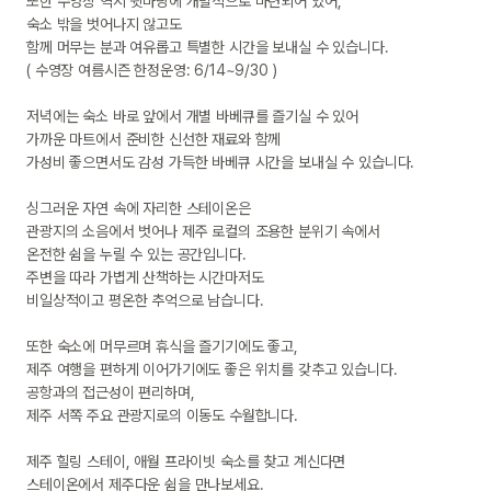
또한 수영장 역시 뒷마당에 개별적으로 마련되어 있어,

숙소 밖을 벗어나지 않고도

함께 머무는 분과 여유롭고 특별한 시간을 보내실 수 있습니다.

( 수영장 여름시즌 한정운영: 6/14~9/30 )

저녁에는 숙소 바로 앞에서 개별 바베큐를 즐기실 수 있어

가까운 마트에서 준비한 신선한 재료와 함께

가성비 좋으면서도 감성 가득한 바베큐 시간을 보내실 수 있습니다.

싱그러운 자연 속에 자리한 스테이온은

관광지의 소음에서 벗어나 제주 로컬의 조용한 분위기 속에서

온전한 쉼을 누릴 수 있는 공간입니다.

주변을 따라 가볍게 산책하는 시간마저도

비일상적이고 평온한 추억으로 남습니다.

또한 숙소에 머무르며 휴식을 즐기기에도 좋고,

제주 여행을 편하게 이어가기에도 좋은 위치를 갖추고 있습니다.

공항과의 접근성이 편리하며,

제주 서쪽 주요 관광지로의 이동도 수월합니다.

제주 힐링 스테이, 애월 프라이빗 숙소를 찾고 계신다면

스테이온에서 제주다운 쉼을 만나보세요.
