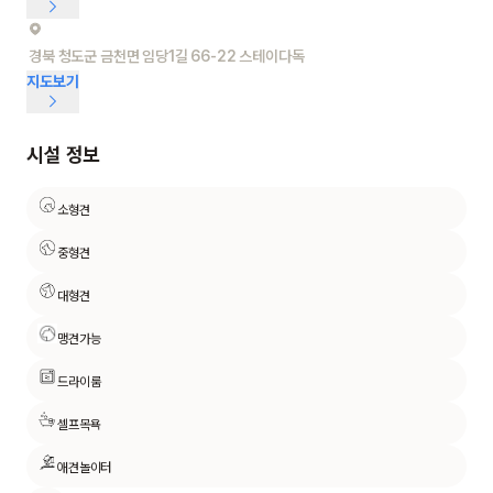
경북 청도군 금천면 임당1길 66-22 스테이다독
지도보기
시설 정보
소형견
중형견
대형견
맹견가능
드라이룸
셀프목욕
애견놀이터