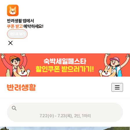
쿠폰 받고 
예약하세요!
앱으로 보기
7.22(수) - 7.23(목), 2인, 1마리