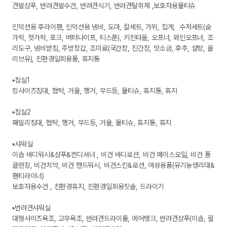
견발샴푸, 반려견발수건, 반려견식기, 반려견탈취제 ,보호자용물티슈

인덕션용 후라이팬, 인덕션용 냄비, 도마, 칼세트, 가위, 집게,  수저세트(숟
가락, 젓가락, 포크, 버터나이프, 티스푼), 키친타올, 오프너, 와인오프너, 조
리도구, 냄비받침, 주방장갑, 조미료(국간장, 진간장, 맛소금, 후추, 설탕, 올
리브유), 친환경일회용품, 휴지통

▪침실1

킹사이즈침대, 협탁, 거울, 행거, 무드등, 물티슈, 휴지통, 휴지

▪침실2

패밀리침대, 협탁, 행거, 무드등, 거울, 물티슈, 휴지통, 휴지

▪샤워실

이솝 바디워시&샴푸&컨디셔너 , 비건 바디로션, 비건 페이스오일, 비건 폼
클렌징, 비건치약, 비건 핸드워시, 비건스킨&로션, 여성용품(유기농생리대&
팬티라이너)

보호자용수건 , 친환경휴지, 친환경일회용칫솔, 드라이기

▪반려견샤워실

대형사이즈욕조, 고무욕조, 반려견드라이룸, 에어탱크, 반려견샴푸(이솝, 릴