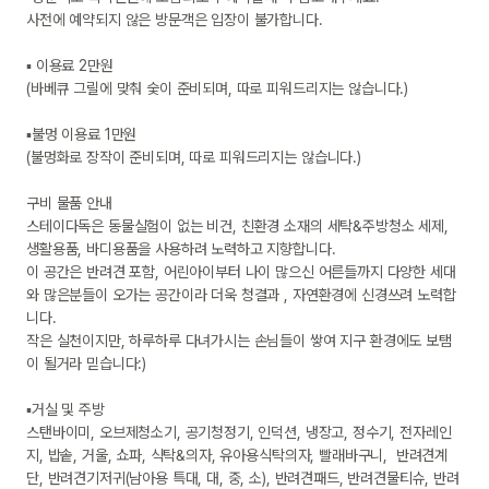
사전에 예약되지 않은 방문객은 입장이 불가합니다.

▪ 이용료 2만원

(바베큐 그릴에 맞춰 숯이 준비되며, 따로 피워드리지는 않습니다.)

▪불멍 이용료 1만원

(불멍화로 장작이 준비되며, 따로 피워드리지는 않습니다.)

구비 물품 안내

스테이다독은 동물실험이 없는 비건, 친환경 소재의 세탁&주방청소 세제, 
생활용품, 바디용품을 사용하려 노력하고 지향합니다.

이 공간은 반려견 포함, 어린아이부터 나이 많으신 어른들까지 다양한 세대
와 많은분들이 오가는 공간이라 더욱 청결과 , 자연환경에 신경쓰려 노력합
니다.

작은 실천이지만, 하루하루 다녀가시는 손님들이 쌓여 지구 환경에도 보탬
이 될거라 믿습니다:)

▪거실 및 주방

스탠바이미, 오브제청소기, 공기청정기, 인덕션, 냉장고, 정수기, 전자레인
지, 밥솥, 거울, 쇼파, 식탁&의자, 유아용식탁의자, 빨래바구니,  반려견계
단, 반려견기저귀(남아용 특대, 대, 중, 소), 반려견패드, 반려견물티슈, 반려