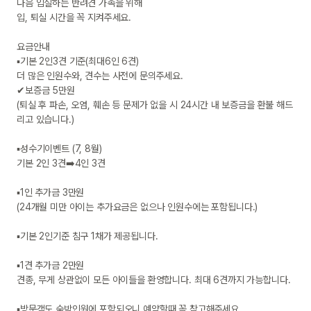
다음 입실하는 반려견 가족을 위해

입, 퇴실 시간을 꼭 지켜주세요.

요금안내

▪기본 2인3견 기준(최대6인 6견)

더 많은 인원수와, 견수는 사전에 문의주세요.

✔보증금 5만원

(퇴실 후 파손, 오염, 훼손 등 문제가 없을 시 24시간 내 보증금을 환불 해드
리고 있습니다.)

▪성수기이벤트 (7, 8월)

기본 2인 3견➡️4인 3견

▪1인 추가금 3만원 

(24개월 미만 아이는 추가요금은 없으나 인원수에는 포함됩니다.)

▪기본 2인기준 침구 1채가 제공됩니다.

▪1견 추가금 2만원

견종, 무게 상관없이 모든 아이들을 환영합니다. 최대 6견까지 가능합니다.

▪방문객도 숙박인원에 포함되오니 예약할때 꼭 참고해주세요.
