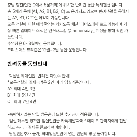
충남 당진(면천IC에서 5분거리)에 위치한 반려견 동반 독채펜션 입니다.

총 5채의 독채 (A1, A2, B1, B2, C) 로 운영되고 있으며 반려생활을 통해서
는 A2, B1, C 호실 예약이 가능합니다.

모든 객실에 대한 예약문의는 카카오톡 채널 '파머스데이'로도 가능하며 가
장 빠른 업데이트 소식은 인스타그램 @farmersday_ 계정을 통해 확인 가
능합니다.

수영장은 6~8월에만 운영됩니다.

크리스마스 트리존은 12월~2월 동안 운영됩니다.

반려동물 동반안내
[객실별 최대인원, 반려견 마릿수 안내]

*모든객실의 결제금액은 2인1마리 입실기준입니다.

A2 최대 4인 3견

B1 최대 5인 4견

C   최대 7인 4견

-숙박하지않는 당일 방문손님 또한 추가금이 적용됩니다. 

-입실 하루전 정확한 입실인원을 카톡채널'파머스데이'로 관리자에게 전달
하고 추가금 결제를 완료하여야합니다. 

-당일인원추가 불가, 최대입실인원이 넘는 인원의 방문 불가합니다.
