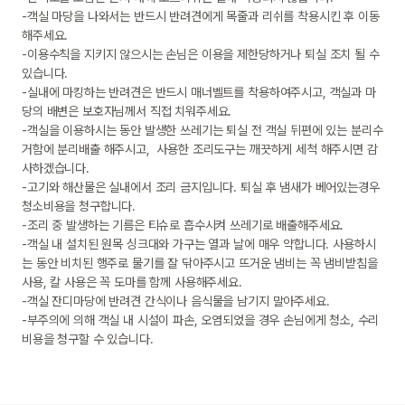
-객실 마당을 나와서는 반드시 반려견에게 목줄과 리쉬를 착용시킨 후 이동
해주세요.

-이용수칙을 지키지 않으시는 손님은 이용을 제한당하거나 퇴실 조치 될 수 
있습니다.

-실내에 마킹하는 반려견은 반드시 매너벨트를 착용하여주시고, 객실과 마
당의 배변은 보호자님께서 직접 치워주세요.

-객실을 이용하시는 동안 발생한 쓰레기는 퇴실 전 객실 뒤편에 있는 분리수
거함에 분리배출 해주시고,  사용한 조리도구는 깨끗하게 세척 해주시면 감
사하겠습니다.

-고기와 해산물은 실내에서 조리 금지입니다. 퇴실 후 냄새가 베어있는경우 
청소비용을 청구합니다.

-조리 중 발생하는 기름은 티슈로 흡수시켜 쓰레기로 배출해주세요.

-객실 내 설치된 원목 싱크대와 가구는 열과 날에 매우 약합니다. 사용하시
는 동안 비치된 행주로 물기를 잘 닦아주시고 뜨거운 냄비는 꼭 냄비받침을 
사용, 칼 사용은 꼭 도마를 함께 사용해주세요.

-객실 잔디마당에 반려견 간식이나 음식물을 남기지 말아주세요.

-부주의에 의해 객실 내 시설이 파손, 오염되었을 경우 손님에게 청소, 수리
비용을 청구할 수 있습니다.
