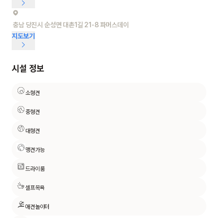
충남 당진시 순성면 대촌1길 21-8 파머스데이
지도보기
시설 정보
소형견
중형견
대형견
맹견가능
드라이룸
셀프목욕
애견놀이터