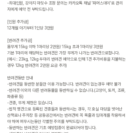
-최대인원, 강아지 마릿수 조정 문의는 카카오톡 채널 '파머스데이'로 관리
자에게 예약 전 부탁드립니다.

[인원 추가금]

12개월 아기부터 1인당 3만원

[반려견 추가금]

몸무게 15kg 이하 1마리당 2만원/ 15kg 초과 1마리당 3만원

기본 1마리에 해당하는 반려견은 가장 무게가 나가는 반려견으로합니다. 

(예시 : 23kg, 12kg 두마리 반려견 예약으로 인해 1견 추가비용을 지불하는 
경우 12kg 반려견의 2만원 요금 추가)

반려견동반 안내

-반려견을 동반한 분들만 이용 가능합니다. 반려견이 없는경우 예약 불가

-반려견 이외의 다른 반려동물을 동반하실 수 없습니다.(고양이, 토끼, 조류, 
파충류 등)

-견종, 무게 제한은 없습니다. 

-법적 맹견으로 등록된 견종들과 동반하시는 경우, 각 호실 마당을 벗어난 
산책로나 주차장 등 공동공간에서는 반려견에 꼭 목줄과 입마개를 착용하셔
야 하며 머무시는동안 각별한 주의를 부탁드립니다. 

-동반하는 반려견은 기초 예방접종이 완료되어야 합니다.
