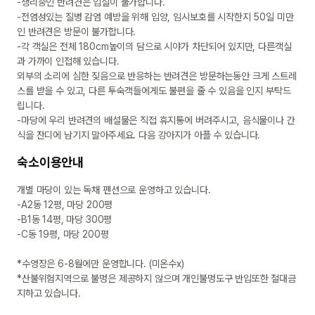
-생리중인 반려견은 입실이 불가합니다.

-전염성있는 질병 감염 예방을 위해 입양, 임시보호를 시작한지 50일 미만
인 반려견은 방문이 불가합니다.

-각 객실은 전체 180cm높이의 담으로 시야가 차단되어 있지만, 다른객실
과 가까이 인접해 있습니다. 

외부의 소리에 심한 짖음으로 반응하는 반려견은 방문하는동안 크게 스트레
스를 받을 수 있고, 다른 투숙객들에게도 불편을 줄 수 있음을 인지 부탁드
립니다.

-마당에 우리 반려견의 배설물은 직접 휴지통에 버려주시고, 음식물이나 간
식을 잔디에 남기지 말아주세요. 다음 강아지가 아플 수 있습니다.
숙소이용안내
개별 마당이 있는 독채 펜션으로 운영하고 있습니다.

-A2동 12평, 마당 200평

-B1동 14평, 마당 300평

-C동 19평, 마당 200평

*수영장은 6-8월에만 운영합니다. (미온수x)

*산불위험지역으로 불멍은 제공하지 않으며 개인불멍도구 반입또한 절대금
지하고 있습니다.
