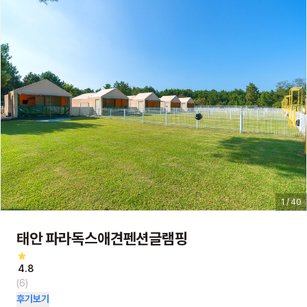
1 / 40
태안 파라독스애견펜션글램핑
4.8
(6)
후기보기