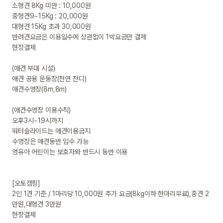
소형견 8Kg 미만 : 10,000원

중형견9~15Kg : 20,000원

대형견 15Kg 초과 30,000원

반려견요금은 이용일수에 상관없이 1박요금만 결제

현장결제

(애견 부대 시설)

애견 공용 운동장(천연 잔디)

애견수영장(8m,8m)

(애견수영장 이용수칙)

오후3시~19시까지

워터슬라이드는 애견이용금지

수영장은 애견동반 입수 가능

영유아 어린이는 보호자와 반드시 동반 이용

[오토캠핑]

2인 1견 기준 / 1마리당 10,000원 추가 요금(8kg이하 한마리무료),중견 2
만원,대형견 3만원

현장결제
