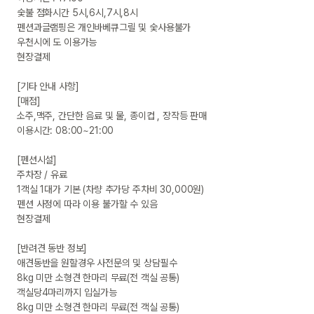
숯불 점화시간 5시,6시,7시,8시

펜션과글램핑은 개인바베큐그릴 및 숯사용불가

우천시에 도 이용가능

현장결제

[기타 안내 사항]

[매점] 

소주,맥주, 간단한 음료 및 물, 종이컵 , 장작등 판매

이용시간: 08:00~21:00 

[펜션시설]

주차장 / 유료

1객실 1대가 기본 (차량 추가당 주차비 30,000원)

펜션 사정에 따라 이용 불가할 수 있음

현장결제

[반려견 동반 정보]

애견동반을 원할경우 사전문의 및 상담필수

8kg 미만 소형견 한마리 무료(전 객실 공통)

객실당4마리까지 입실가능

8kg 미만 소형견 한마리 무료(전 객실 공통)
