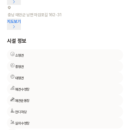
충남 태안군 남면 마검포길 162-31
지도보기
시설 정보
소형견
중형견
대형견
애견수영장
애견운동장
잔디마당
실외수영장