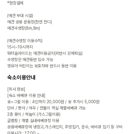
*현장결제

(애견 부대 시설)

애견 공용 운동장(천연 잔디)

애견수영장(8m,8m)

(애견수영장 이용수칙)

15시~19시까지

워터슬라이드는 애견이용금지(위반시 강제퇴실)

수영장은 애견동반 입수 가능

영유아 어린이는 보호자와 반드시 동반 이용
숙소이용안내
[취사 정보]

[숙소 바베큐 이용 안내]

숯+그릴 이용 : 4인까지 20,000원 / 숯 추가시 5,000원 

단비 / 짱아 / 여우 / 깐돌이 객실 개별바베큐 가능

2층 몽이 / 하늘이 (가스그릴이용)

글램핑 / 개별 실내바베큐장 이용 

공용바베큐장에 냉장고,가스레인지, 주방집기, 온수, 바비큐 집기 등 구비

이용시간 : 17:00 ~ 
