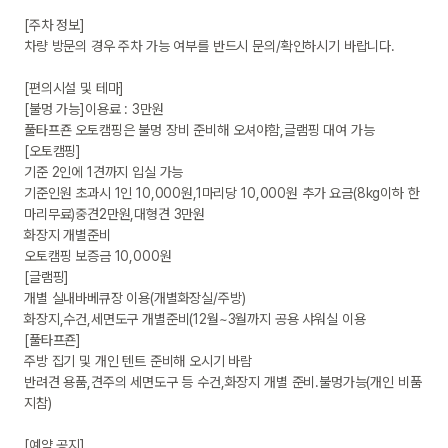
[주차 정보]

차량 방문의 경우 주차 가능 여부를 반드시 문의/확인하시기 바랍니다.

[편의시설 및 테마]

[불멍 가능]이용료 : 3만원

풀타프죤 오토캠핑은 불멍 장비 준비해 오셔야함,글램핑 대여 가능

[오토캠핑]

기준 2인에 1견까지 입실 가능

기준인원 초과시 1인 10,000원,1마리당 10,000원 추가 요금(8kg이하 한
마리무료)중견2만원,대형견 3만원

화장지 개별준비

오토캠핑 보증금 10,000원

[글램핑]

개별 실내바베큐장 이용(개별화장실/주방)

화장지,수건,세면도구 개별준비(12월~3월까지 공용 샤워실 이용

[풀타프죤]

주방 집기 및 개인 텐트 준비해 오시기 바람

반려견 용품,견주의 세면도구 등 수건,화장지 개별 준비.불멍가능(개인 비품 
지참)

[예약 공지]
