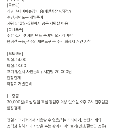
[글램핑]

개별 실내바베큐장 이용(개별화장실/주방)

수건,세면도구 개별준비

샤워실 12월~3월까지 공용 샤워실 이용

[풀타프죤]

주방 집기 및 개인 텐트 준비해 오시기 바람

반려견 용품,견주의 세면도구 등 수건,화장지 개인 지참

[오토캠핑]

입실: 14:00

퇴실: 13:00

조기 입실시 사전문의 / 시간당 20,000원

현장결제

화장지 개별준비

[보증금]

30,000원/퇴실 당일 객실 정검후 이상 없으실 오후 7시 전후입금

현장결제

전열기구 가져와서 사용할 수 없음/헤어드라이기, 충전기 제외

공격성 심하거나 사람을 무는 강아지 예약불가(펜션/글램핑 공통)