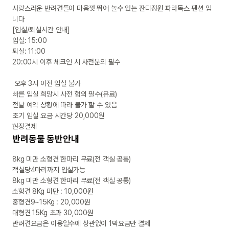
사랑스러운 반려견들이 마음껏 뛰어 놀수 있는 잔디정원 파라독스 펜션 입
니다

[입실/퇴실시간 안내]

입실: 15:00

퇴실: 11:00 

20:00시 이후 체크인 시 사전문의 필수

 오후 3시 이전 입실 불가

빠른 입실 희망시 사전 협의 필수(유료)

전날 예약 상황에 따라 불가 할 수 있음

조기 입실 요금 시간당 20,000원

현장결제
반려동물 동반안내
8kg 미만 소형견 한마리 무료(전 객실 공통)

객실당4마리까지 입실가능

8kg 미만 소형견 한마리 무료(전 객실 공통)

소형견 8Kg 미만 : 10,000원

중형견9~15Kg : 20,000원

대형견 15Kg 초과 30,000원

반려견요금은 이용일수에 상관없이 1박요금만 결제
