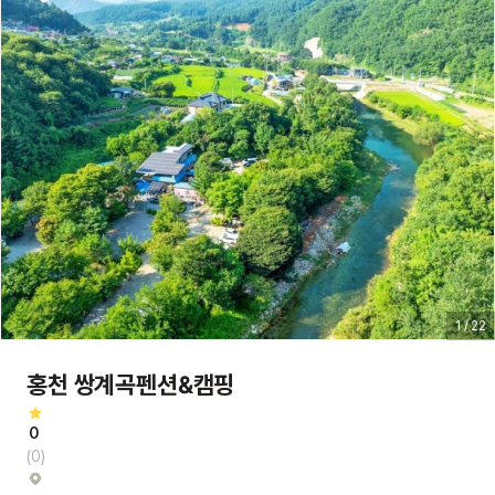
1 / 22
홍천 쌍계곡펜션&캠핑
0
(0)