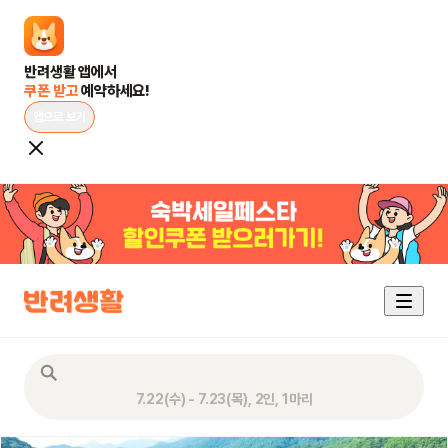
쿠폰 받고 
예약하세요!
앱으로 보기
7.22(수) - 7.23(목), 2인, 1마리