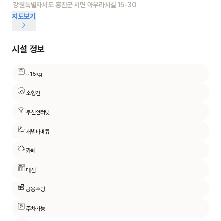
강원특별자치도 홍천군 서면 아우라치길 15-30
지도보기
시설 정보
~15kg
소형견
무선인터넷
개별바베큐
카페
매점
공용주방
주차가능