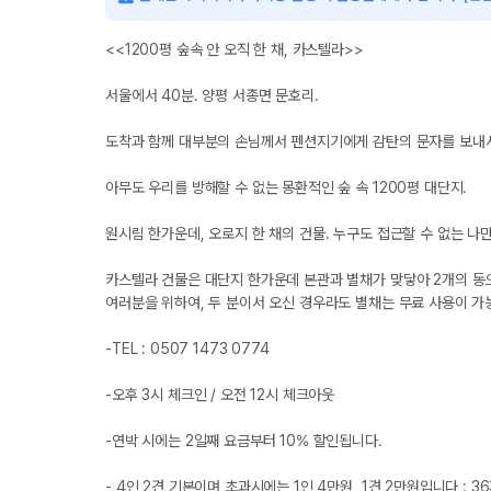
<<1200평 숲속 안 오직 한 채, 카스텔라>>

서울에서 40분. 양평 서종면 문호리.

도착과 함께 대부분의 손님께서 펜션지기에게 감탄의 문자를 보내시는
아무도 우리를 방해할 수 없는 몽환적인 숲 속 1200평 대단지.

원시림 한가운데, 오로지 한 채의 건물. 누구도 접근할 수 없는 나만의
카스텔라 건물은 대단지 한가운데 본관과 별채가 맞닿아 2개의 동으
여러분을 위하여, 두 분이서 오신 경우라도 별채는 무료 사용이 가능
-TEL : 0507 1473 0774

-오후 3시 체크인 / 오전 12시 체크아웃 

-연박 시에는 2일째 요금부터 10% 할인됩니다.

- 4인 2견 기본이며 초과시에는 1인 4만원, 1견 2만원입니다 : 