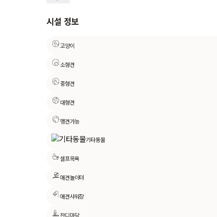
시설 정보
고양이
소형견
중형견
대형견
맹견가능
기타동물
셀프목욕
애견놀이터
애견샤워장
잔디마당