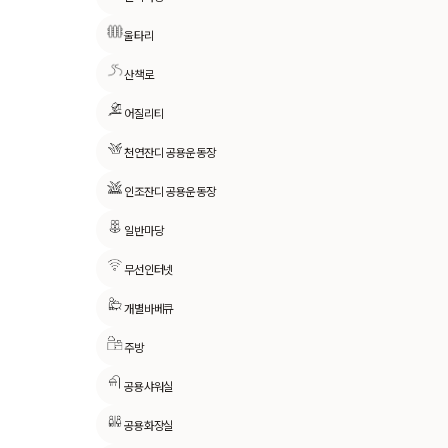
울타리
산책로
어질리티
천연잔디 공용운동장
인조잔디 공용운동장
일반마당
무선인터넷
개별바베큐
주방
공용샤워실
공용화장실