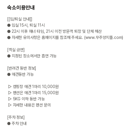
숙소이용안내
[[입/퇴실 안내]]

● 입실 15시, 퇴실 11시 

● 22시 이후 매너 타임, 21시 이전 방문객 퇴장 및 단체 해산

● 자세한 유의사항은 홈페이지를 참조해 주세요. (www.무주양지뜰.com)

[객실 금연]

● 지정된 장소에서만 흡연 가능

[반려견 동반 정보]

● 애견동반 가능

 ▷ 캠핑장 애견 1마리 10,000원

 ▷ 펜션은 애견 1마리 15,000원

 ▷ 5KG 이하 동반 가능

 ▷ 자세한 내용은 펜션 문의

[주차 정보]

● 주차 안내
