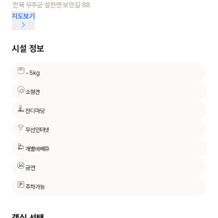
전북 무주군 설천면 보안길 88
지도보기
시설 정보
~5kg
소형견
잔디마당
무선인터넷
개별바베큐
금연
주차가능
객실 선택