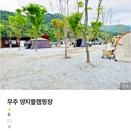
1 / 9
무주 양지뜰캠핑장
0
(0)