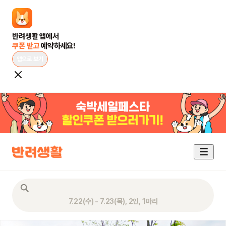
쿠폰 받고 
예약하세요!
앱으로 보기
7.22(수) - 7.23(목), 2인, 1마리