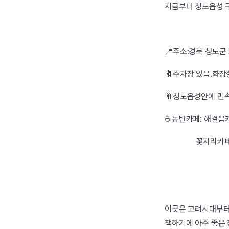
지금부터 청도읍성 
📍주소:경북 청도군 
🔖주차장 있음.화장
🔖청도읍성안에 민
☕️동반카페: 해걸음
꽃자리카페 (청
이곳은 고려시대부터
책하기에 아주 좋은