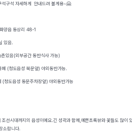
구석구석 자세하게 안내드려 볼게용~🤗
화양읍 동상리 48-1
실 있음.
속촌있음(외부공간 동반식사 가능)
카페 (청도읍성 북문앞) 야외동반가능.
도읍성 동문주차장앞) 야외동반가능
 조선시대까지의 읍성이에요.긴 성곽과 함께,예쁜초록뷰와 꽃들도 많이 있
 장소랍니다.