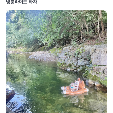
댕룸라이드 타자