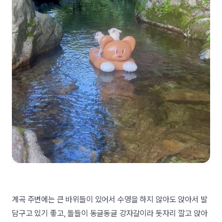
계곡 주변에는 큰 바위들이 있어서 수영을 하지 않아도 앉아서 발
담구고 있기 좋고, 돌들이 동글동글 강자갈이라 돗자리 깔고 앉아