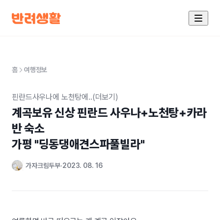
홈
여행정보
핀란드사우나에 노천탕에..(더보기)
계곡보유 신상 핀란드 사우나+노천탕+카라
반 숙소 

가평 "딩동댕애견스파풀빌라"
가자크림두부
2023. 08. 16