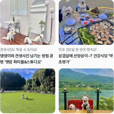
견생사진도 찍을 수 있어요!
맛과 건강을 한 번에 챙겨요!
댕댕이와 견생사진 남기는 방법 광
삼겹살에 산양삼이~? 건강식당 '약
명 '명암 파티룸&스튜디오'
초명가'