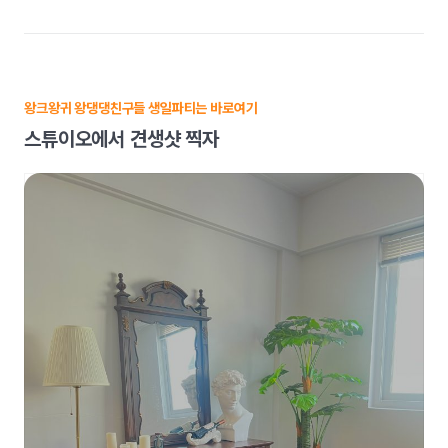
왕크왕귀 왕댕댕친구들 생일파티는 바로여기
스튜이오에서 견생샷 찍자