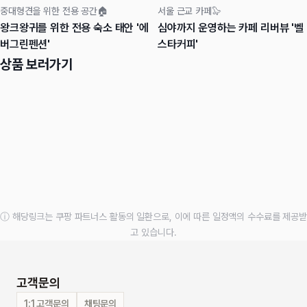
중대형견을 위한 전용 공간🏠
서울 근교 카페🦭
왕크왕귀를 위한 전용 숙소 태안 '에
심야까지 운영하는 카페 리버뷰 '벨
버그린펜션'
스타커피'
상품 보러가기
ⓘ 해당링크는 쿠팡 파트너스 활동의 일환으로, 이에 따른 일정액의 수수료를 제공받
고 있습니다.
고객문의
1:1 고객문의
채팅문의