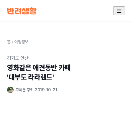
홈
여행정보
경기도 안산
영화같은 애견동반 카페

'대부도 라라랜드'
쿠여운 쿠키
2019. 10. 21