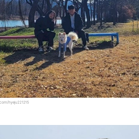
.com/hyeju221215