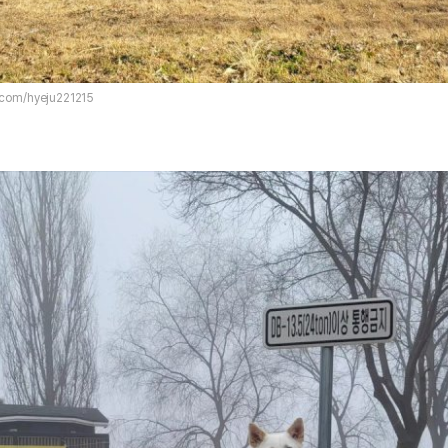
.com/hyeju221215