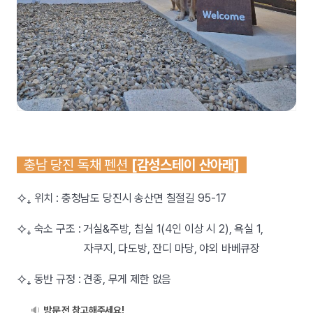
충남 당진 독채 펜션
[감성스테이 산아래]
⯎₊ 위치 :
충청남도 당진시 송산면 칠절길 95-17
⯎₊ 숙소 구조 : 거실&주방, 침실 1(4인 이상 시 2), 욕실 1,
자쿠지, 다도방, 잔디 마당, 야외 바베큐장
⯎₊ 동반 규정 : 견종, 무게 제한 없음
🔉
방문 전 참고해주세요!