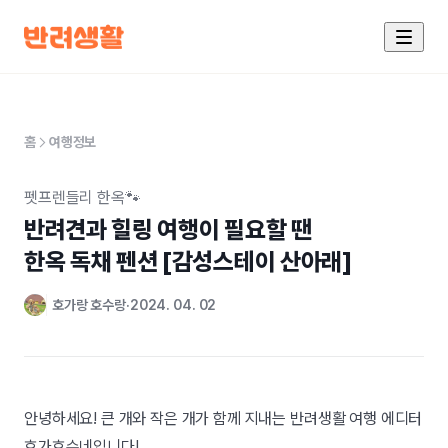
홈
여행정보
펫프렌들리 한옥🐾
반려견과 힐링 여행이 필요할 땐

한옥 독채 펜션 [감성스테이 산아래]
호가랑 호수랑
2024. 04. 02
안녕하세요! 큰 개와 작은 개가 함께 지내는 반려생활 여행 에디터
호가호수네입니다!