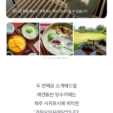
두 번째로 소개해드릴
애견동반 빙수카페는
제주 서귀포시에 위치한
'가든오브우아당'입니다