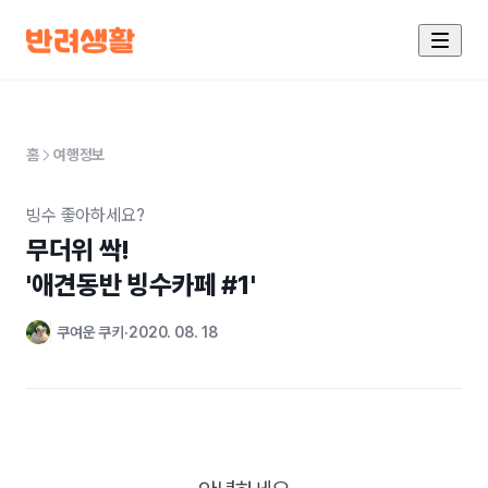
홈
여행정보
빙수 좋아하세요?
무더위 싹!

'애견동반 빙수카페 #1'
쿠여운 쿠키
2020. 08. 18