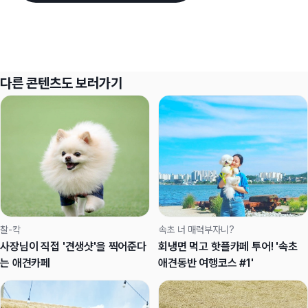
다른 콘텐츠도 보러가기
찰-칵
속초 너 매력부자니?
사장님이 직접 '견생샷'을 찍어준다
회냉면 먹고 핫플카페 투어! '속초
는 애견카페
애견동반 여행코스 #1'