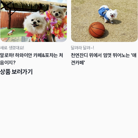
새로 생겼대요!
달려라 달려~!
알로하! 하와이안 카페&포차는 처
천연잔디 위에서 맘껏 뛰어노는 '애
음이지?
견카페'
상품 보러가기