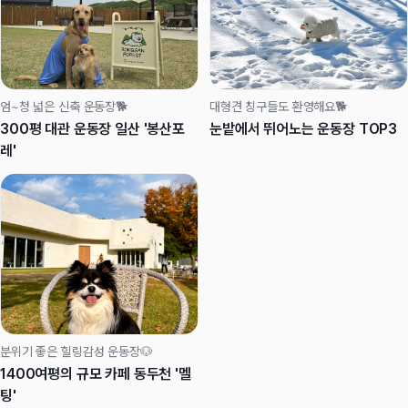
엄~청 넓은 신축 운동장🐕
대형견 칭구들도 환영해요🐕
300평 대관 운동장 일산 '봉산포
눈밭에서 뛰어노는 운동장 TOP3
레'
분위기 좋은 힐링감성 운동장🐶
1400여평의 규모 카페 동두천 '멜
팅'