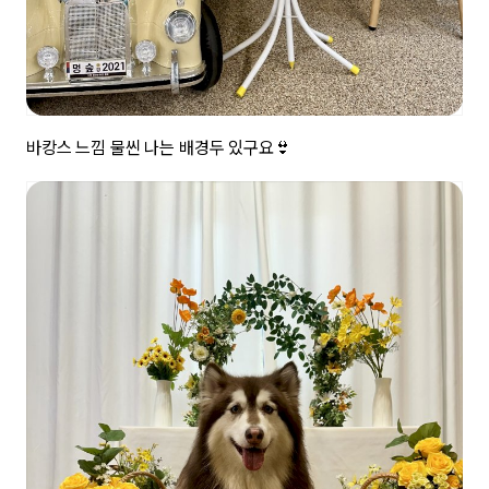
바캉스 느낌 물씬 나는 배경두 있구요👙