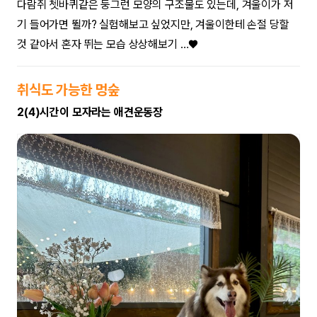
다람쥐 쳇바퀴같은 둥그런 모양의 구조물도 있는데, 겨울이가 저
기 들어가면 뛸까? 실험해보고 싶었지만, 겨울이한테 손절 당할
것 같아서 혼자 뛰는 모습 상상해보기 …♥
취식도 가능한 멍숲
2(4)시간이 모자라는 애견운동장