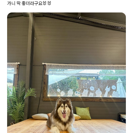
가니 딱 좋더라구요🐰🐰