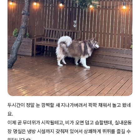
두시간이 정말 눈 깜짝할 새 지나가버려서 꽉꽉 채워서 놀고 왔네
요.
이제 곧 무더위가 시작될테고, 비가 오면 덥고 습할텐데, 실내운동
장 멍실은 냉방 시설까지 갖춰져 있어서 상쾌하게 뛰뛰를 즐길 수