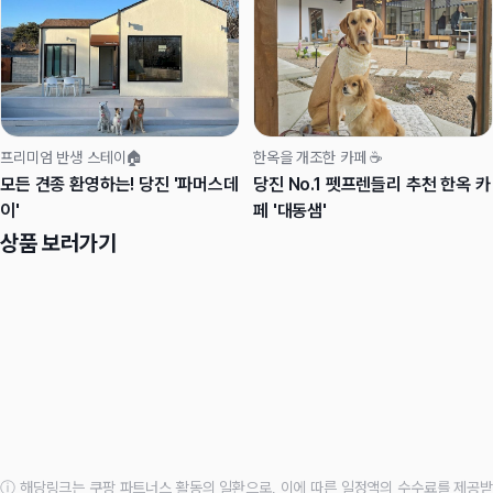
프리미엄 반생 스테이🏠
한옥을 개조한 카페 ☕
모든 견종 환영하는! 당진 '파머스데
당진 No.1 펫프렌들리 추천 한옥 카
이'
페 '대동샘'
상품 보러가기
ⓘ 해당링크는 쿠팡 파트너스 활동의 일환으로, 이에 따른 일정액의 수수료를 제공받