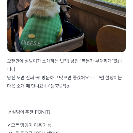
오랜만에 설탕이가 소개하는 맛집! 당진 “복돈가 부대찌개”였습
니다.
당진 오면 진짜 꼭! 방문하고 맛보면 좋겠어요~~ 그럼 설탕이는
다음 소개 때 만나요!!ヾ(≧▽≦*)o
📌설탕이 추천 PONIT!
✔모든 댕댕이 이용 가능