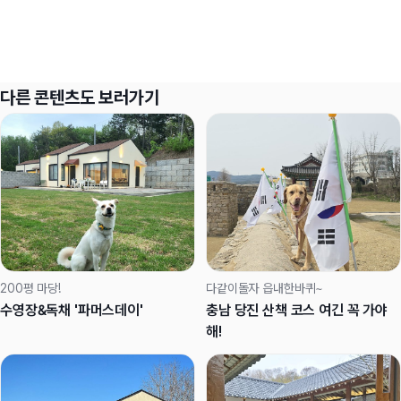
다른 콘텐츠도 보러가기
200평 마당!
다같이돌자 읍내한바퀴~
수영장&독채 '파머스데이'
충남 당진 산책 코스 여긴 꼭 가야
해!