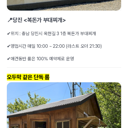
📍당진 <복돈가 부대찌개>
✔위치 : 충남 당진시 옥현길 3 1층 복돈가 부대찌개
✔영업시간 매일 10:00 ~ 22:00 (라스트 오더 21:30)
✔애견동반 룸은 100% 예약제로 운영
오두막 같은 단독 룸