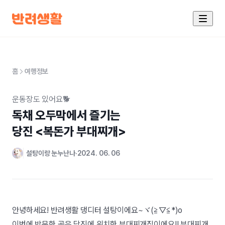
홈
여행정보
운동장도 있어요🐕
독채 오두막에서 즐기는

당진 <복돈가 부대찌개>
설탕이랑 눈누난나
2024. 06. 06
안녕하세요! 반려생활 댕디터 설탕이에요~ヾ(≧▽≦*)o
이번에 방문한 곳은 당진에 위치한 부대찌개집이에요!! 부대찌개