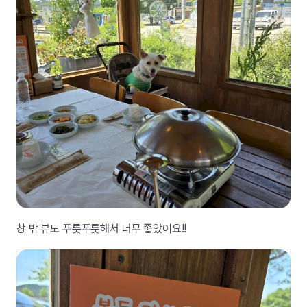
창 밖 뷰도 푸릇푸릇해서 너무 좋았어요!!