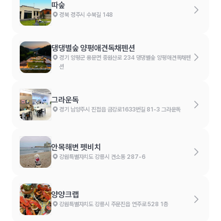
따숲
경북 경주시 수북길 148
댕댕별숲 양평애견독채펜션
경기 양평군 용문면 중원산로 234 댕댕별숲 양평애견독채펜
션
그라운독
경기 남양주시 진접읍 금강로1633번길 81-3 그라운독
안목해변 펫비치
강원특별자치도 강릉시 견소동 287-6
양양크랩
강원특별자치도 강릉시 주문진읍 연주로 528 1층