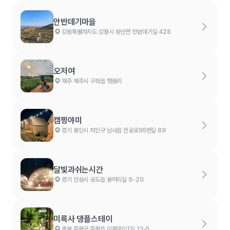
안반데기마을
강원특별자치도 강릉시 왕산면 안반데기길 428
오저여
제주 제주시 구좌읍 행원리
캠핑야미
경기 용인시 처인구 남사읍 전궁로95번길 89
달빛과쉬는시간
경기 안성시 공도읍 용머리길 9-20
미륵사 댕플스테이
충북 증평군 증평읍 미륵댕이1길 13-5