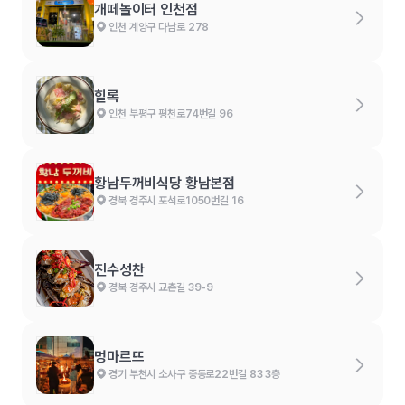
개떼놀이터 인천점
인천 계양구 다남로 278
힐록
인천 부평구 평천로74번길 96
황남두꺼비식당 황남본점
경북 경주시 포석로1050번길 16
진수성찬
경북 경주시 교촌길 39-9
멍마르뜨
경기 부천시 소사구 중동로22번길 83 3층