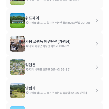
위드제이
강원특별자치도 횡성군 우천면 하궁로263번길 22-28
가평 글램독 애견펜션(가평점)
경기 가평군 가평읍 가화로 438-52
멍펜션
경기 가평군 조종면 현등사길 55-361
안림가
강원특별자치도 홍천군 홍천읍 독골길 52-30 안림가