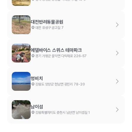
대전반려동물공원
대전 유성구 금고길 7
에델바이스 스위스 테마파크
경기 가평군 설악면 다락재로 226-57
멍비치
강원도 양양군 현남면 광진리 78-20
남이섬
강원특별자치도 춘천시 남산면 남이섬길 1