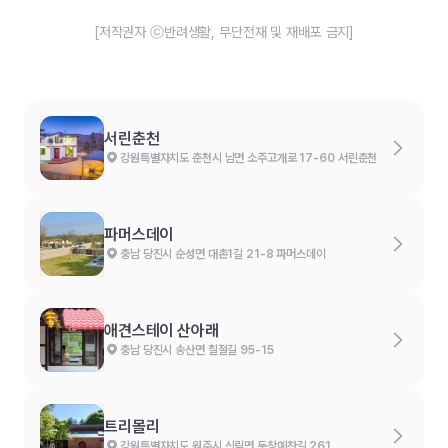
[저작권자 ⓒ반려생활, 무단전재 및 재배포 금지]
서린춘천
강원특별자치도 춘천시 남면 소주고개로 17-60 서린춘천
파머스데이
충남 당진시 순성면 대촌1길 21-8 파머스데이
애견스테이 산아래
충남 당진시 송산면 칠절길 95-15
트리몰리
강원특별자치도 원주시 신림면 둔창예찬길 261