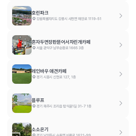
호린파크
강원특별자치도 강릉시 사천면 해안로 1119-51
혼자두면장판뜯어서차린개카페
서울 관악구 남부순환로 1665 3층
레인바우 애견카페
경기 시흥시 신현로 127, 1층
플루프
경기 파주시 조리읍 탑삭골1길 31-7 1층
소소온기
경기 남양주시 수동면 비룡로 1621-99