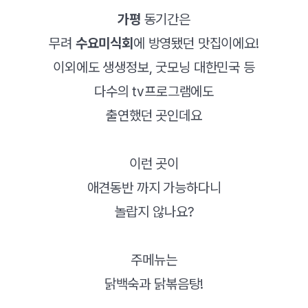
가평
동기간은
무려
수요미식회
에 방영됐던 맛집이에요!
이외에도 생생정보, 굿모닝 대한민국 등
다수의 tv프로그램에도
출연했던 곳인데요
이런 곳이
애견동반 까지 가능하다니
놀랍지 않나요?
주메뉴는
닭백숙과 닭볶음탕!