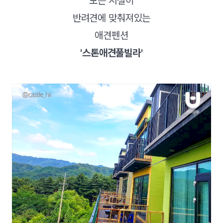
모든 시설이
반려견에 맞춰져있는
애견펜션
'스톤애견풀빌라'