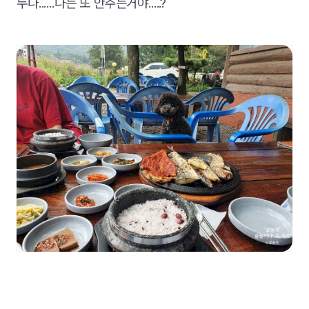
누나......나는 또 안주는거야.....?