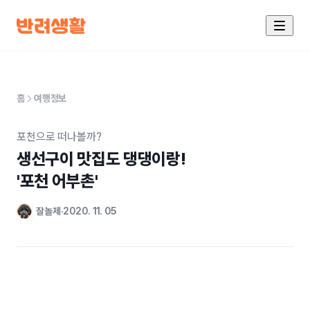
홈
여행정보
포천으로 떠나볼까?
생선구이 맛집도 댕댕이랑!

'포천 어부촌'
잘놀제
2020. 11. 05