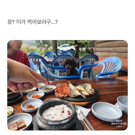
응? 이거 먹어보라구....?