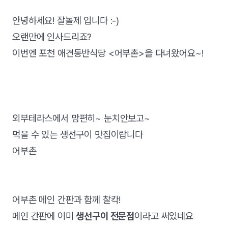
안녕하세요! 잘놀제 입니다 :-)
오랜만에 인사드리죠?
이번엔 포천 애견동반식당 <어부촌>을 다녀왔어요~!
외부테라스에서 맘편히~ 눈치안보고~
먹을 수 있는 생선구이 맛집이랍니다
어부촌
어부촌 메인 간판과 함께 찰칵!
메인 간판에 이미
생선구이 전문점
이라고 써있네요