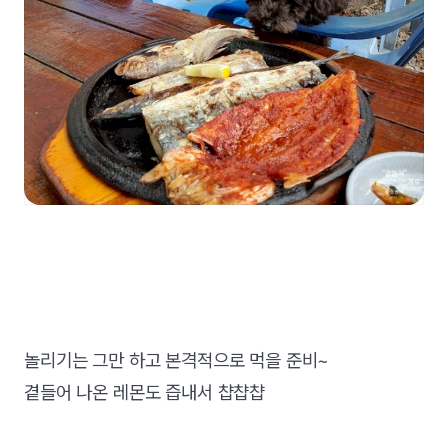
놀리기는 그만 하고 본격적으로 먹을 준비~
곁들어 나온 레몬도 즙내서 챱챱챱