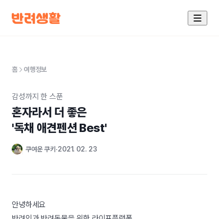
홈
여행정보
감성까지 한 스푼
혼자라서 더 좋은

'독채 애견펜션 Best'
쿠여운 쿠키
2021. 02. 23
안녕하세요
반려인과 반려동물을 위한 라이프플랫폼