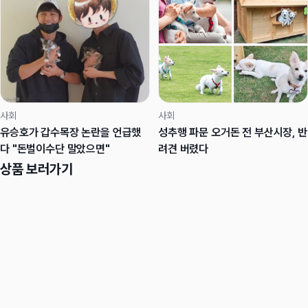
사회
사회
유승호가 갑수목장 논란을 언급했
성추행 파문 오거돈 전 부산시장, 반
다 "돈벌이수단 말았으면"
려견 버렸다
상품 보러가기