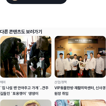
다른 콘텐츠도 보러가기
해외
산업/정책
`집 나설 땐 안아주고 가개`..견주
VIP동물한방·재활의학센터, 신사경
길들인 `포옹쟁이` 댕댕이
원장 취임