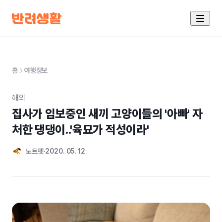
홈
여행정보
해외
집사가 임보중인 새끼 고양이들의 '아빠' 자
처한 댕댕이..'육묘가 적성이라'
노트펫
2020. 05. 12