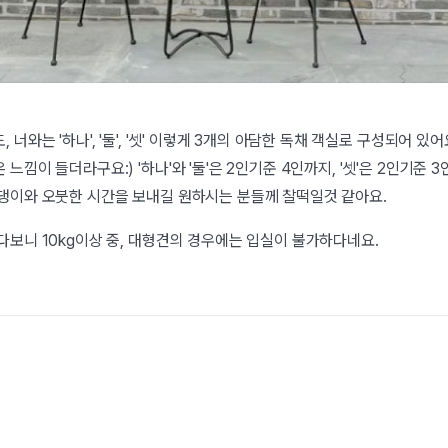
 너와는 '하나', '둘', '셋' 이렇게 3개의 아담한 독채 객실로 구성되어 있어
느낌이 들더라구요:) '하나'와 '둘'은 2인기준 4인까지, '셋'은 2인기준
댕이와 오붓한 시간을 보내길 원하시는 분들께 찰떡일것 같아요.
다보니 10kg이상 중, 대형견의 경우에는 입실이 불가하다네요.