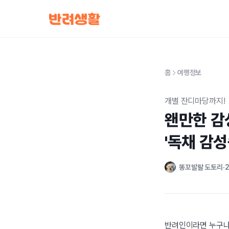
홈
여행정보
개별 잔디마당까지!
왠만한 감
'독채 감성
똥꼬발랄 도토리
2
반려인이라면 누구나