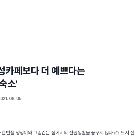
성카페보다 더 예쁘다는

숙소'
021. 08. 05
 한번쯤 댕댕이와 그림같은 집에서의 전원생활을 꿈꾸지 않나요? 도시 전