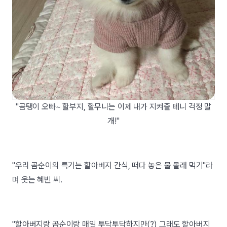
"곰탱이 오빠~ 할부지, 할무니는 이제 내가 지켜줄 테니 걱정 말
개!"
"우리 곰순이의 특기는 할아버지 간식, 떠다 놓은 물 몰래 먹기"라
며 웃는 혜빈 씨.
"할아버지랑 곰순이랑 매일 투닥투닥하지만(?) 그래도 할아버지