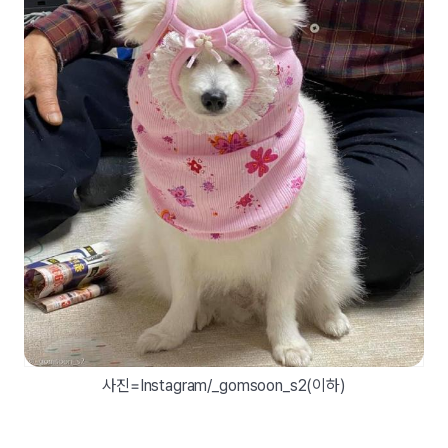
사진=Instagram/_gomsoon_s2(이하)