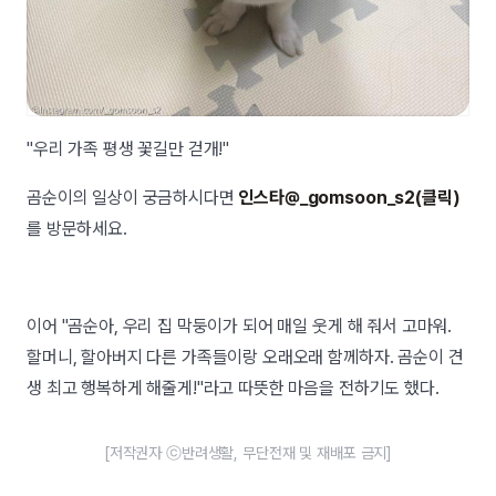
"우리 가족 평생 꽃길만 걷개!"
곰순이의 일상이 궁금하시다면
인스타@_gomsoon_s2(클릭)
를 방문하세요.
이어 "곰순아, 우리 집 막둥이가 되어 매일 웃게 해 줘서 고마워.
할머니, 할아버지 다른 가족들이랑 오래오래 함께하자. 곰순이 견
생 최고 행복하게 해줄게!"라고 따뜻한 마음을 전하기도 했다.
[저작권자 ⓒ반려생활, 무단전재 및 재배포 금지]