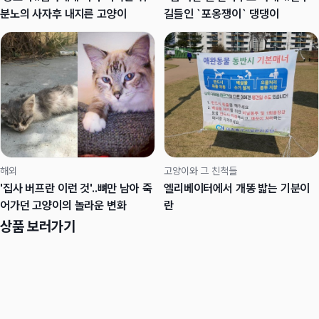
분노의 사자후 내지른 고양이
길들인 `포옹쟁이` 댕댕이
해외
고양이와 그 친척들
'집사 버프란 이런 것'..뼈만 남아 죽
엘리베이터에서 개똥 밟는 기분이
어가던 고양이의 놀라운 변화
란
상품 보러가기