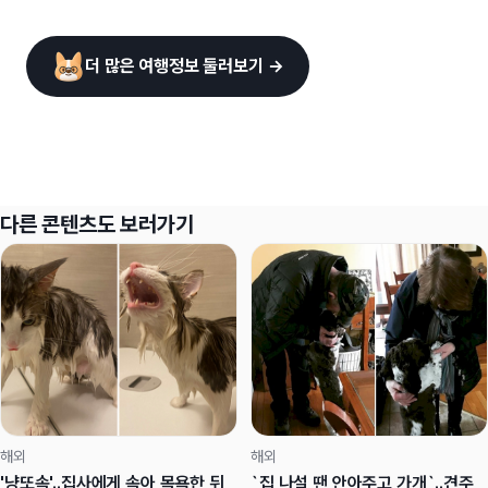
더 많은 여행정보 둘러보기 →
다른 콘텐츠도 보러가기
해외
해외
'냥또속'..집사에게 속아 목욕한 뒤
`집 나설 땐 안아주고 가개`..견주