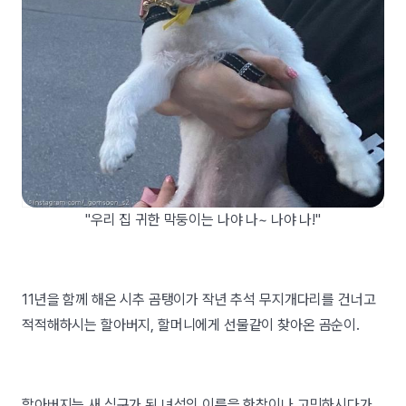
"우리 집 귀한 막둥이는 나야 나~ 나야 나!"
11년을 함께 해온 시추 곰탱이가 작년 추석 무지개다리를 건너고
적적해하시는 할아버지, 할머니에게 선물같이 찾아온 곰순이.
할아버지는 새 식구가 된 녀석의 이름을 한참이나 고민하시다가