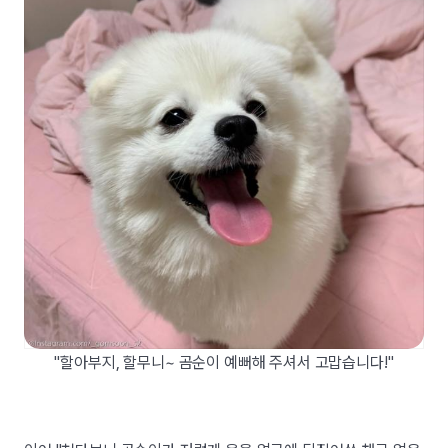
"할아부지, 할무니~ 곰순이 예뻐해 주셔서 고맙습니다!"