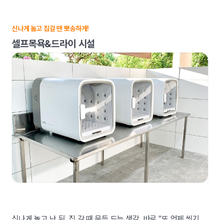
신나게 놀고 집갈 땐 뽀송하게!
셀프목욕&드라이 시설
신나게 놀고 난 뒤, 집 갈 때 문득 드는 생각. 바로 "또 언제 씻기