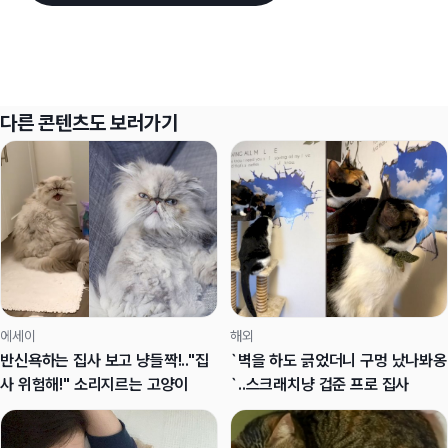
다른 콘텐츠도 보러가기
에세이
해외
반신욕하는 집사 보고 냥들짝!.."집
`벽을 하도 긁었더니 구멍 났나봐옹
사 위험해!" 소리지르는 고양이
`..스크래치냥 겁준 프로 집사