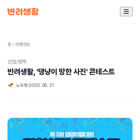
홈
여행정보
산업/정책
반려생활, '댕냥이 망한 사진' 콘테스트
노트펫
2020. 05. 21