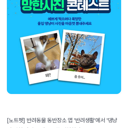
[노트펫] 반려동물 동반장소 앱 '반려생활'에서 '댕냥