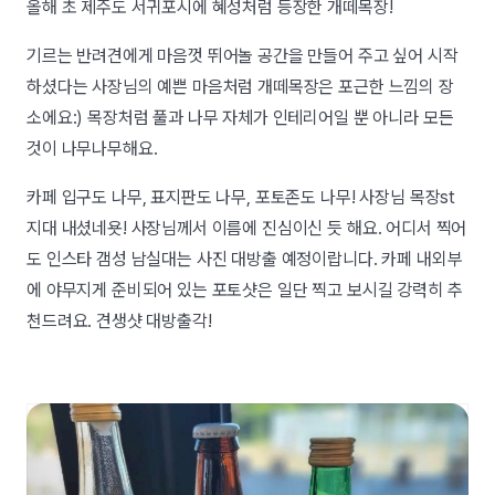
올해 초 제주도 서귀포시에 혜성처럼 등장한 개떼목장!
기르는 반려견에게 마음껏 뛰어놀 공간을 만들어 주고 싶어 시작
하셨다는 사장님의 예쁜 마음처럼 개떼목장은 포근한 느낌의 장
소에요:) 목장처럼 풀과 나무 자체가 인테리어일 뿐 아니라 모든
것이 나무나무해요.
카페 입구도 나무, 표지판도 나무, 포토존도 나무! 사장님 목장st
지대 내셨네욧! 사장님께서 이름에 진심이신 듯 해요. 어디서 찍어
도 인스타 갬성 남실대는 사진 대방출 예정이랍니다. 카페 내외부
에 야무지게 준비되어 있는 포토샷은 일단 찍고 보시길 강력히 추
천드려요. 견생샷 대방출각!