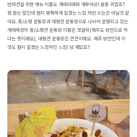
반려견을 위한 메뉴 이름도 개떼라떼와 개루아상! 옴총 귀엽죠?
첨 듣는 말인데 뭔지 명확하게 알겠는 느낌 저만 드는건 아닐것 같
아요. 중/소형 운동장과 대형견 운동장으로 나뉘어 운영되고 있는
개떼목장의 중/소형견 운동장 이름은 쪼끌락(제주도 방언으로 작
다는 뜻이래요), 대형견 운동장은 큰큰이에요. 제주 방언인데 이
것도 뭔지 알겠는 느낌적인 느낌! 넘 재밌죠?