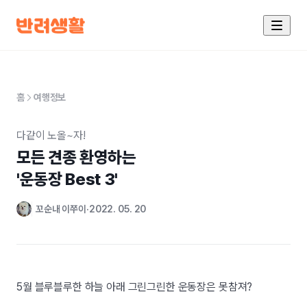
홈
여행정보
다같이 노올~자!
모든 견종 환영하는

'운동장 Best 3'
꼬순내 이쭈이
2022. 05. 20
5월 블루블루한 하늘 아래 그린그린한 운동장은 못참져?