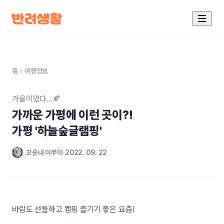
홈
여행정보
가을이었다...🍂
가까운 가평에 이런 곳이?!

가평 '하늘숲글램핑'
꼬순내 이쭈이
2022. 09. 22
바람도 선들하고 캠핑 즐기기 좋은 요즘!