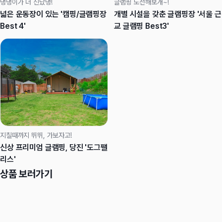
댕댕이가 더 신났댕!
글램핑 도전해보개~!
넓은 운동장이 있는 '캠핑/글램핑장
개별 시설을 갖춘 글램핑장 '서울 근
Best 4'
교 글램핑 Best3'
지칠때까지 뛰뛰, 가보자고!
신상 프리미엄 글램핑, 당진 '도그팰
리스'
상품 보러가기