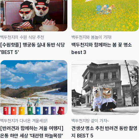
백두천지의 수원 식당 추천
백두천지와 봄놀이 가자!
[수원핫플] 행궁동 실내 동반 식당
백두천지와 함께하는 봄 꽃 명소
'BEST 5'
best 3
백두천지가 다녀온 겨울세상!
백두천지랑 같이 가자~
[반려견과 함께하는 겨울 여행지]
견생샷 명소 추천 반려견 동반 촬영
온통 하얀 세상 '대관령 하늘목장'
지 BEST 5