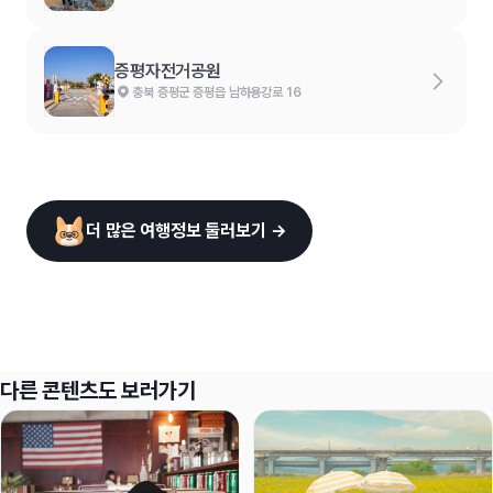
증평자전거공원
충북 증평군 증평읍 남하용강로 16
더 많은 여행정보 둘러보기 →
다른 콘텐츠도 보러가기