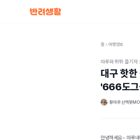
홈
여행정보
마루와 뛰뛰 즐기자 :
대구 핫한 
'666도
황마루 산책봇M
안녕하세요~ 마루네