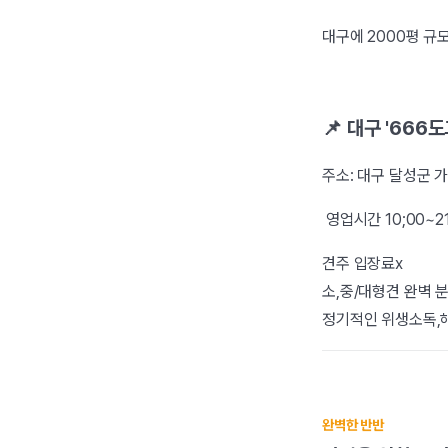
대구에 2000평 규
📌 대구 '666
주소: 대구 달성군
영업시간 10;00~2
견주 입장료x
소,중/대형견 완벽 
정기적인 위생소독
완벽한 반반