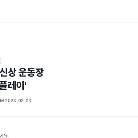
)
신상 운동장

그플레이'
OM
2023. 03. 03
에요.