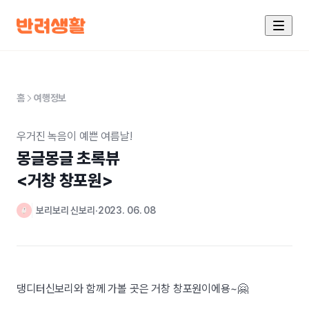
홈
여행정보
우거진 녹음이 예쁜 여름날!
몽글몽글 초록뷰 

<거창 창포원>
보리보리 신보리
2023. 06. 08
댕디터신보리와 함께 가볼 곳은 거창 창포원이에용~🤗