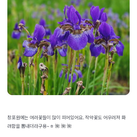
창포원에는 여러꽃들이 많이 피어있어요. 작약꽃도 어우러져 화
려함을 뽐내더라구용~ㅎ 🌺 🌺 🌺