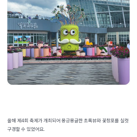
올해 제4회 축제가 개최되어 몽긍몽글한 초록뷰와 꽃창포를 실컷
구경할 수 있었어요.