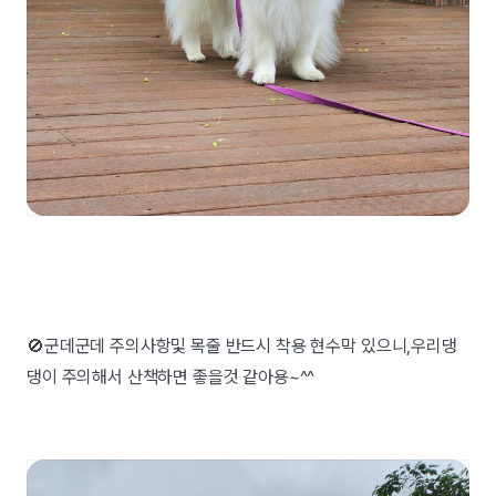
🚫군데군데 주의사항및 목줄 반드시 착용 현수막 있으니,우리댕
댕이 주의해서 산책하면 좋을것 같아용~^^