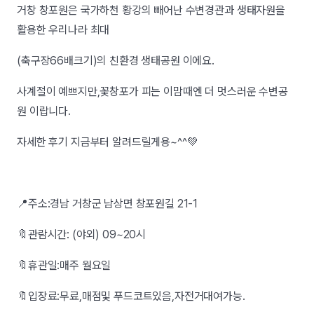
거창 창포원은 국가하천 황강의 빼어난 수변경관과 생태자원을
활용한 우리나라 최대
(축구장66배크기)의 친환경 생태공원 이에요.
사계절이 예쁘지만,꽃창포가 피는 이맘때엔 더 멋스러운 수변공
원 이랍니다.
자세한 후기 지금부터 알려드릴게용~^^💚
📍주소:경남 거창군 남상면 창포원길 21-1
🔖관람시간: (야외) 09~20시
🔖휴관일:매주 월요일
🔖입장료:무료,매점및 푸드코트있음,자전거대여가능.