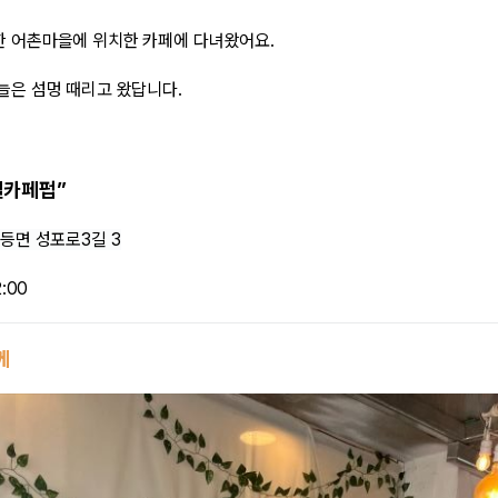
한 어촌마을에 위치한 카페에 다녀왔어요.
늘은 섬멍 때리고 왔답니다.
일카페펍”
등면 성포로3길 3
:00
께