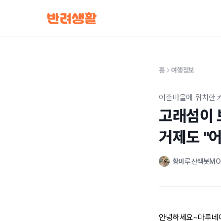
홈
여행정보
어촌마을에 위치한 
고래섬이 보
거제도 "
황마루 산책봇M
안녕하세요~마루네