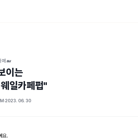
카페🐋
이는 

어웨일카페펍"
OM
2023. 06. 30
에요.