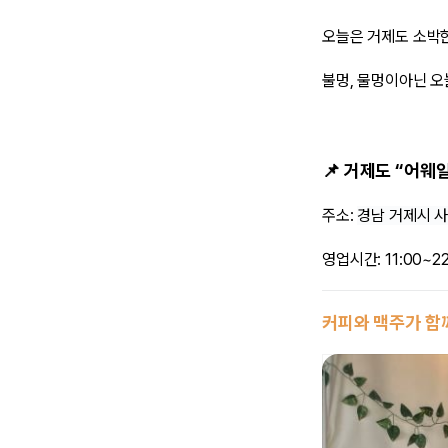
오늘은 거제도 소박
불멍, 물멍이아닌 오
📌 거제도 “어웨
주소:
경남 거제시 사
영업시간: 11:00~22
커피와 맥주가 함