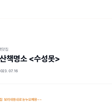
책맛집
 산책명소 <수성못>
023. 07. 16
집 보리네동내로 논누오째용~~