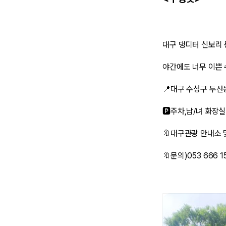
대구 댕디터 신보리 
야간에도 너무 이쁜
📍대구 수성구 두산동
🅿️주차,남/녀 화장
🔖대구관광 안내소 
🔖문의)053 666 1