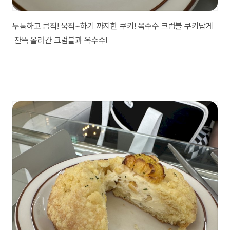
두툼하고 큼직! 묵직~하기 까지한 쿠키! 옥수수 크럼블 쿠키답게
잔뜩 올라간 크럼블과 옥수수!