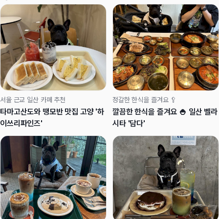
서울 근교 일산 카페 추천
정갈한 한식을 즐겨요 🥄
타마고산도와 땡모반 맛집 고양 '하
깔끔한 한식을 즐겨요 🍚 일산 벨라
이쓰리파인즈'
시타 '담다'