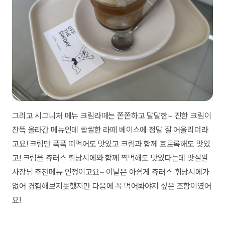
그리고 시그니처 메뉴 크림라떼는 쫀쫀하고 달달한~ 진한 크림이
잔뜩 올라간 메뉴인데 쌉쌀한 라떼 베이스에 정말 잘 어울리더라
고요! 크림만 푹푹 떠먹어도 맛있고 크림과 함께 호로록해도 맛있
고! 크림을 츄러스 휘낭시에와 함께 찍먹해도 맛있다는데 맛잘알
사장님 추천메뉴 인정이고요~ 이날은 아쉽게 츄러스 휘낭시에가
없어 경험해보지못했지만 다음에 꼭 먹어봐야지 싶은 조합이였어
요!