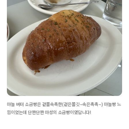
마늘 버터 소금빵은 겉쫄속촉한(겉은쫄깃~속은촉촉~) 마늘빵 느
낌이었는데 단짠단짠 마성의 소금빵이였답니다!