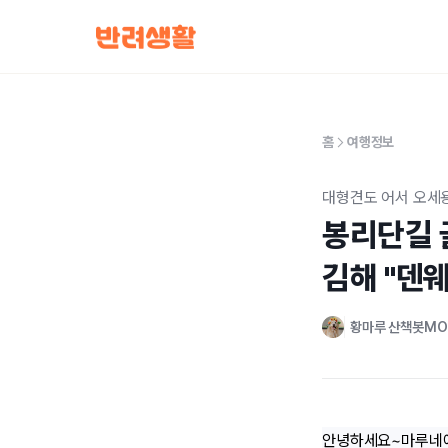
홈
여행정보
대형견도 어서 오세용
봉리단길 
김해 "덴
황마루 산책봇M
안녕하세요~마루네