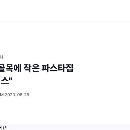
!
골목에 작은 파스타집

웨스"
OM
2023. 08. 25
에요.