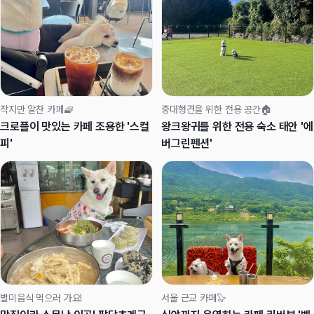
작지만 알찬 카페🧇
중대형견을 위한 전용 공간🏠
크로플이 맛있는 카페 조용한 '스컬
왕크왕귀를 위한 전용 숙소 태안 '에
피'
버그린펜션'
별미음식 먹으러 가요!
서울 근교 카페🦭