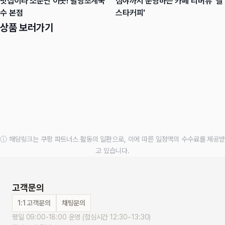
맛집이라 소문난 이곳! 팔당초계국
심야까지 운영하는 카페 리버뷰 '벨
수 본점
스타커피'
상품 보러가기
ⓘ 해당링크는 쿠팡 파트너스 활동의 일환으로, 이에 따른 일정액의 수수료를 제공받
고 있습니다.
고객문의
1:1 고객문의
채팅문의
평일 09:00-18:00 운영 (점심시간 12:30~13:30)