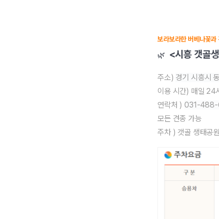
보라보라한 버베나꽃과 견
<시흥 갯골
🌿
주소)
경기 시흥시 동
이용 시간) 매일 2
연락
처 )
031-488
모든 견종 가능
주차 ) 갯골 생태공원