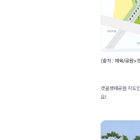
(출처 :
체육/공원>갯골
갯골생태공원 지도인
요!