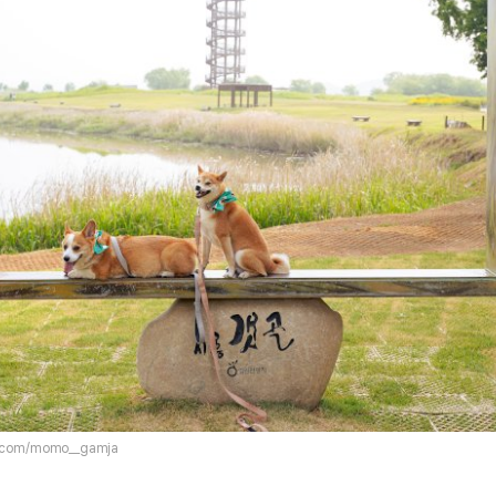
m.com/momo__gamja