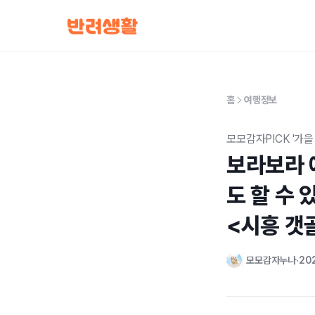
홈
여행정보
모모감자P!CK '가을
보라보라 
도 할 수 
<시흥 갯
모모감자누나
202