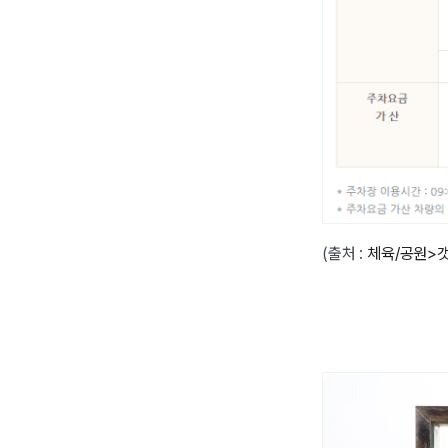
(출처 :
체육/공원>갯골