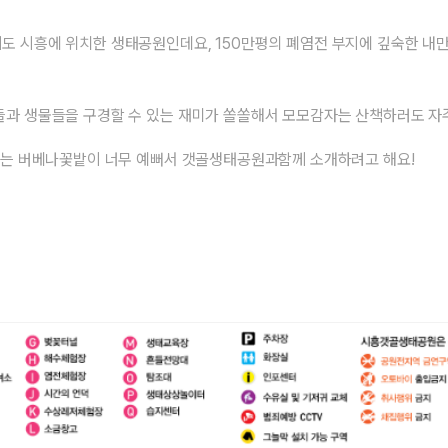
도 시흥에 위치한 생태공원인데요, 150만평의 폐염전 부지에 깊숙한 내
들과 생물들을 구경할 수 있는 재미가 쏠쏠해서 모모감자는 산책하러도 자주
 있는 버베나꽃밭이 너무 예뻐서 갯골생태공원과함께 소개하려고 해요!