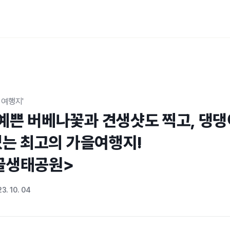
 여행지'
예쁜 버베나꽃과 견생샷도 찍고, 댕댕
있는 최고의 가을여행지!

골생태공원>
3. 10. 04