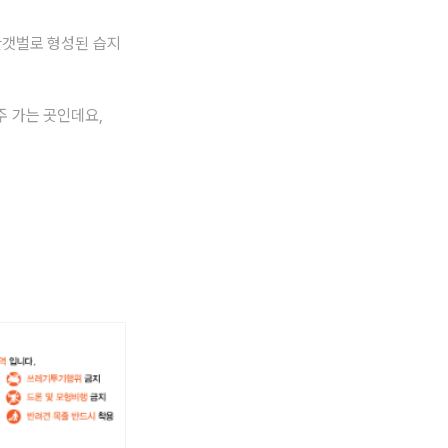
만갯벌로 형성된 습지
 가는 곳인데요,