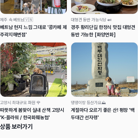
제주 속 베트남🇻🇳
대형견 동반 가능식당 🍛
베트남 현지 느낌 그대로 '콩카페 제
경주 황리단길 한정식 맛집 대형견
주곽지해변점'
동반 가능한 [화양연화]
고양시 최대규모 화원 🌹
댕댕이랑 등산가요⛰️
따뜻하게 봄맞이 실내 산책 고양시
계절마다 오르기 좋은 산! 평창 '백
'K-플라워 / 한국화훼농협'
두대간 선자령'
상품 보러가기