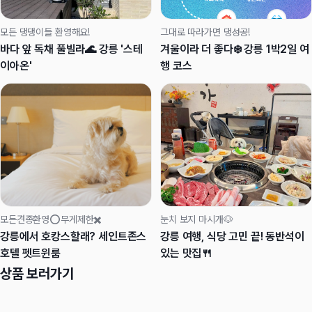
모든 댕댕이들 환영해요!
그대로 따라가면 댕성공!
바다 앞 독채 풀빌라🌊 강릉 '스테
겨울이라 더 좋다❄️ 강릉 1박2일 여
이아온'
행 코스
모든견종환영⭕무게제한✖️
눈치 보지 마시개🐶
강릉에서 호캉스할래? 세인트존스
강릉 여행, 식당 고민 끝! 동반석이
호텔 펫트윈룸
있는 맛집🍴
상품 보러가기