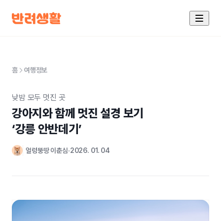
홈
여행정보
낮밤 모두 멋진 곳
강아지와 함께 멋진 설경 보기

‘강릉 안반데기’
얼렁뚱땅 이춘심
2026. 01. 04