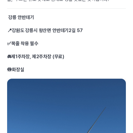
강릉 안반데기
📍강원도 강릉시 왕산면 안반데기2길 57
✅목줄 착용 필수
🚘제1주차장, 제2주차장 (무료)
🚻화장실