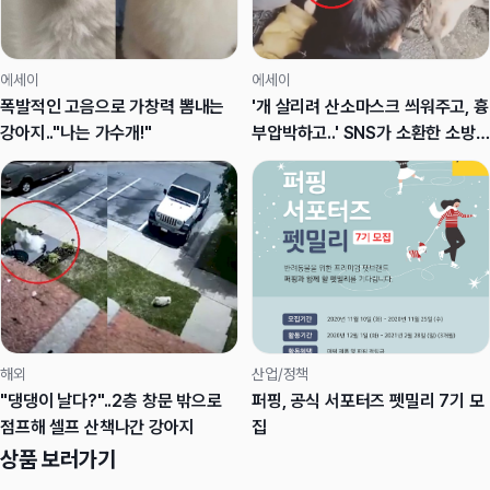
에세이
에세이
폭발적인 고음으로 가창력 뽐내는
'개 살리려 산소마스크 씌워주고, 흉
강아지.."나는 가수개!"
부압박하고..' SNS가 소환한 소방
관의 6년 전 추억
해외
산업/정책
"댕댕이 날다?"..2층 창문 밖으로
퍼핑, 공식 서포터즈 펫밀리 7기 모
점프해 셀프 산책나간 강아지
집
상품 보러가기