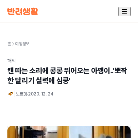
홈
여행정보
해외
캔 따는 소리에 콩콩 뛰어오는 아깽이..'뽀작
한 달리기 실력에 심쿵'
노트펫
2020. 12. 24