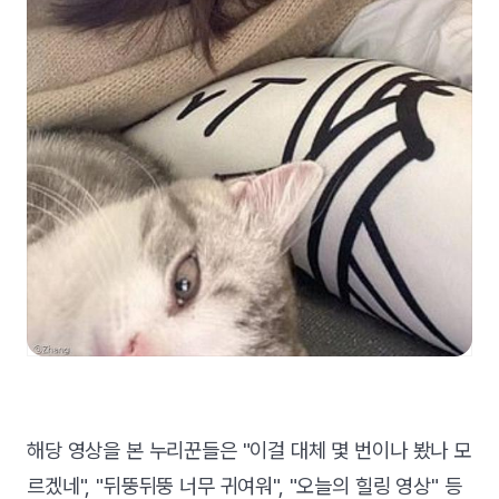
해당 영상을 본 누리꾼들은 "이걸 대체 몇 번이나 봤나 모
르겠네", "뒤뚱뒤뚱 너무 귀여워", "오늘의 힐링 영상" 등