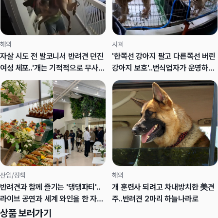
해외
사회
자살 시도 전 발코니서 반려견 던진
'한쪽선 강아지 팔고 다른쪽선 버린
여성 체포..'개는 기적적으로 무사
강아지 보호'..번식업자가 운영하는
해'
동물보호소
산업/정책
해외
반려견과 함께 즐기는 '댕댕파티'..
개 훈련사 되려고 차내방치한 美견
라이브 공연과 세계 와인을 한 자리
주..반려견 2마리 하늘나라로
에서
상품 보러가기