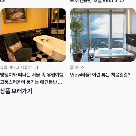
스!
도 애견동반 호텔 Best 3' ①
유럽 아니고 서울입니다
플레이스
댕댕이와 떠나는 서울 속 유럽여행,
View티풀! 이런 뷰는 처음일걸?
고풍스러움이 풍기는 애견동반 호
텔
상품 보러가기