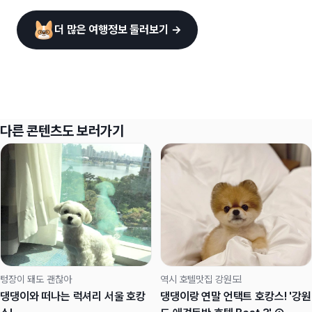
더 많은 여행정보 둘러보기 →
다른 콘텐츠도 보러가기
텅장이 돼도 괜찮아
역시 호텔맛집 강원도!
댕댕이와 떠나는 럭셔리 서울 호캉
댕댕이랑 연말 언택트 호캉스! '강원