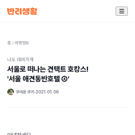
홈
여행정보
나도 데려가개
서울로 떠나는 견택트 호캉스!

'서울 애견동반호텔 ④'
쿠여운 쿠키
2021. 01. 06