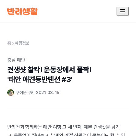
홈
여행정보
충남 태안
견생샷 찰칵! 운동장에서 폴짝!

'태안 애견동반펜션 #3'
쿠여운 쿠키
2021. 03. 15
반려견과 함께하는 태안 여행 그 세 번째. 예쁜 견생샷을 남기
고, 목줄없이 뛰어놀고, 날씨와 계절 상관없이 물놀이도 할 수 있