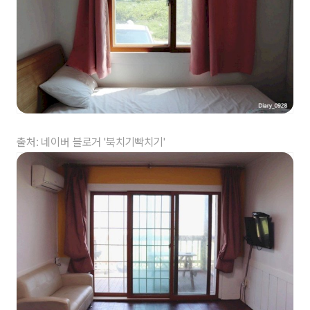
출처: 네이버 블로거 '북치기빡치기'