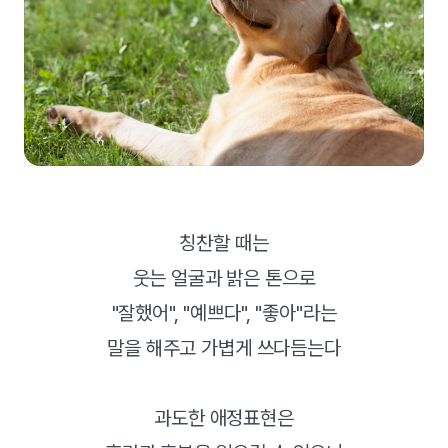
칭찬할 때는
웃는 얼굴과 밝은 톤으로
"잘했어", "예쁘다", "좋아"라는
말을 해주고 가볍게 쓰다듬는다
과도한 애정표현은