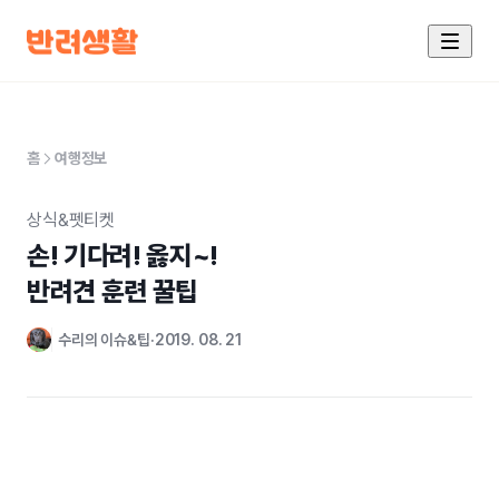
홈
여행정보
상식&펫티켓
손! 기다려! 옳지~!

반려견 훈련 꿀팁
수리의 이슈&팁
2019. 08. 21