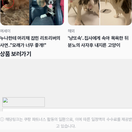
에세이
해외
누나한테 머리채 잡힌 리트리버의
'냥또속'..집사에게 속아 목욕한 뒤
사연.."모래가 너무 좋개!"
분노의 사자후 내지른 고양이
상품 보러가기
ⓘ 해당링크는 쿠팡 파트너스 활동의 일환으로, 이에 따른 일정액의 수수료를 제공받
고 있습니다.