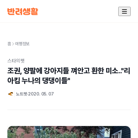
홈
여행정보
스타의펫
조권, 양팔에 강아지들 껴안고 환한 미소.."리
아킴 누나의 댕댕이들" 
노트펫
2020. 05. 07