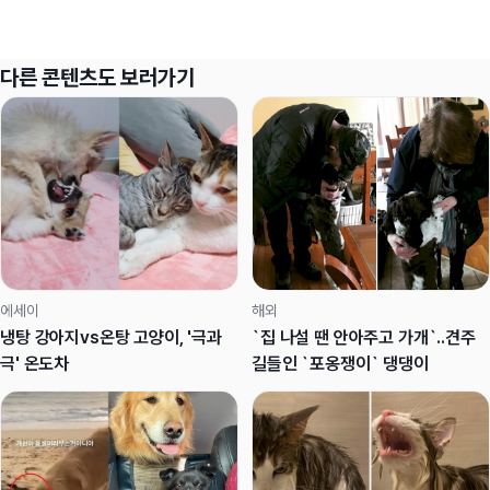
다른 콘텐츠도 보러가기
에세이
해외
냉탕 강아지vs온탕 고양이, '극과
`집 나설 땐 안아주고 가개`..견주
극' 온도차
길들인 `포옹쟁이` 댕댕이