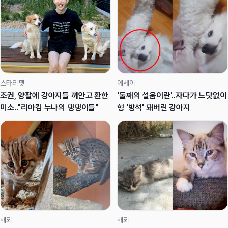
스타의펫
에세이
조권, 양팔에 강아지들 껴안고 환한
'둘째의 설움이란'..자다가 느닷없이
미소.."리아킴 누나의 댕댕이들"
형 '방석' 돼버린 강아지
해외
해외