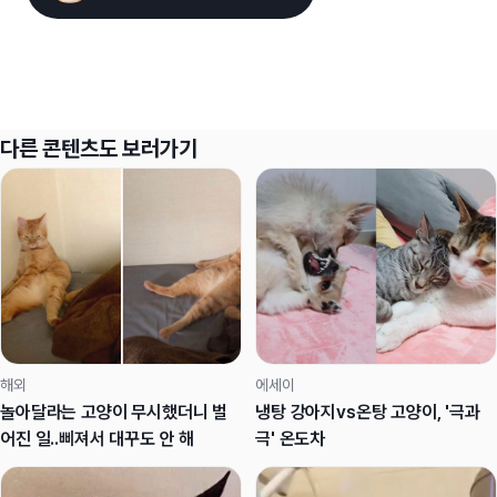
다른 콘텐츠도 보러가기
해외
에세이
놀아달라는 고양이 무시했더니 벌
냉탕 강아지vs온탕 고양이, '극과
어진 일..삐져서 대꾸도 안 해
극' 온도차