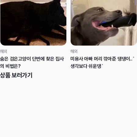
해외
해외
숨은 검은고양이 단번에 찾은 집사
미용사 아빠 머리 깎아준 댕댕이..`
의 비법은?
생각보다 쉬운댕`
상품 보러가기