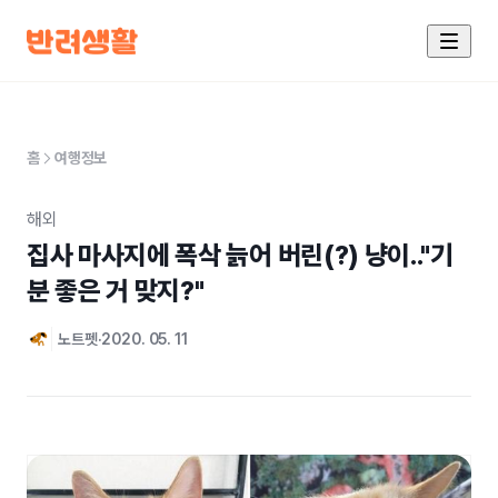
홈
여행정보
해외
집사 마사지에 폭삭 늙어 버린(?) 냥이.."기
분 좋은 거 맞지?"
노트펫
2020. 05. 11